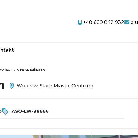
+48 609 842 932
bi
ntakt
favorite
ocław
Stare Miasto
em
Wrocław, Stare Miasto, Centrum
o
ASO-LW-38666