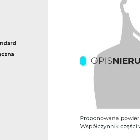
andard
ęczna
OPIS
NIER
Prowizje dla biura p
Obiekt biurowy sied
Proponowana powier
Współczynnik części