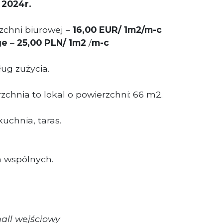
 2024r.
chni biurowej –
16,00 EUR/ 1m2/m-c
ge
–
25,00 PLN/ 1m2
/
m-c
ug zużycia.
chnia to lokal o powierzchni: 66 m2.
kuchnia, taras.
h wspólnych.
all wejściowy