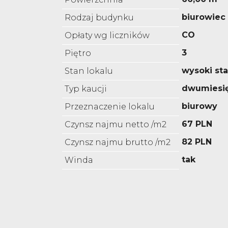
biurowiec
Rodzaj budynku
CO
Opłaty wg liczników
3
Piętro
wysoki st
Stan lokalu
dwumiesi
Typ kaucji
biurowy
Przeznaczenie lokalu
67 PLN
Czynsz najmu netto /m2
82 PLN
Czynsz najmu brutto /m2
tak
Winda