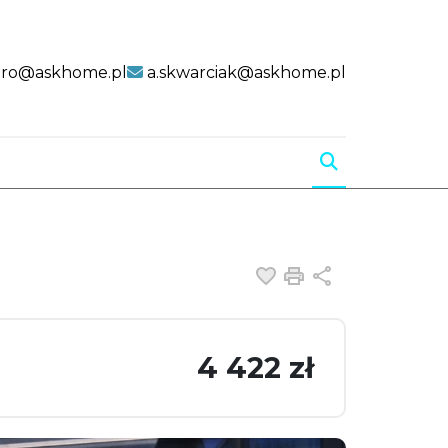
uro@askhome.pl
a.skwarciak@askhome.pl
Dodaj do ulubiony
Drukuj
Udostępnij
4 422 zł