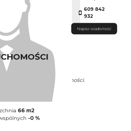
609 842
932
Napisz wiadomość
UCHOMOŚCI
okrywa Właściciel nieruchomości.
miokondygnacyjny.
zchnia
66 m2
 wspólnych
-
0 %