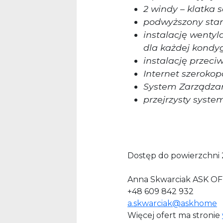
2 windy – klatka
podwyższony sta
instalację wentyl
dla każdej kondy
instalację przec
Internet szerok
System Zarządza
przejrzysty syst
Dostęp do powierzchni 
Anna Skwarciak ASK OF
+48 609 842 932
a.skwarciak@askhome
Więcej ofert ma stronie