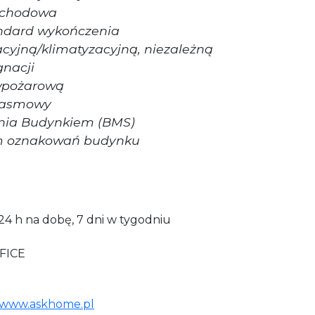
 schodowa
ndard wykończenia
acyjną/klimatyzacyjną, niezależną
gnacji
iwpożarową
opasmowy
nia Budynkiem (BMS)
em oznakowań budynku
24 h na dobę, 7 dni w tygodniu
FICE
www.askhome.pl