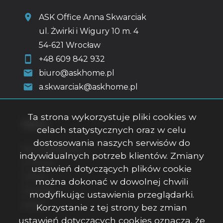
ASK Office Anna Skwarciak
ul. Żwirki i Wigury 10 m. 4
54-621 Wrocław
+48 609 842 932
biuro@askhome.pl
a.skwarciak@askhome.pl
Ta strona wykorzystuje pliki cookies w
Menu
celach statystycznych oraz w celu
dostosowania naszych serwisów do
Strona główna
indywidualnych potrzeb klientów. Zmiany
O firmie
ustawień dotyczących plików cookie
Oferty
można dokonać w dowolnej chwili
Kontakt
modyfikując ustawienia przeglądarki.
Rodo
Korzystanie z tej strony bez zmian
ustawień dotyczących cookies oznacza, że