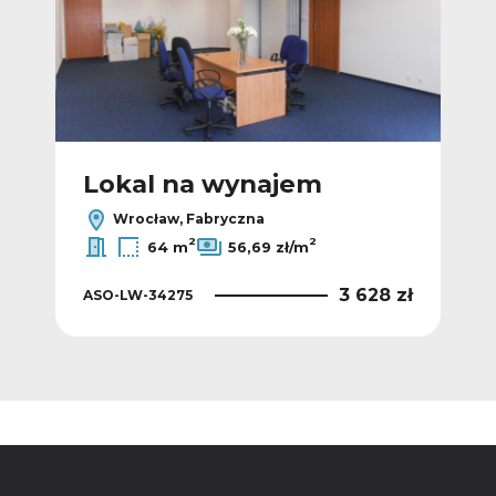
Lokal na wynajem
L
Wrocław, Fabryczna
2
2
64 m
56,69 zł/m
 zł
3 628 zł
ASO-LW-34275
ASO