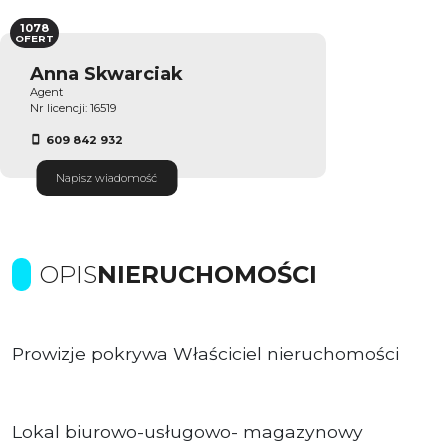
1078
OFERT
Anna Skwarciak
Agent
Nr licencji: 16519
609 842 932
Napisz wiadomość
OPIS
NIERUCHOMOŚCI
Prowizje pokrywa Właściciel nieruchomości
Lokal biurowo-usługowo- magazynowy