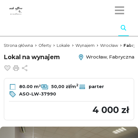
Strona główna
Oferty
Lokale
Wynajem
Wrocław
Fabry
Lokal na wynajem
Wrocław, Fabryczna
Dodaj do ulubionych
Drukuj
Udostępnij
2
80.00 m²
50,00 zł/m
parter
ASO-LW-37990
4 000 zł