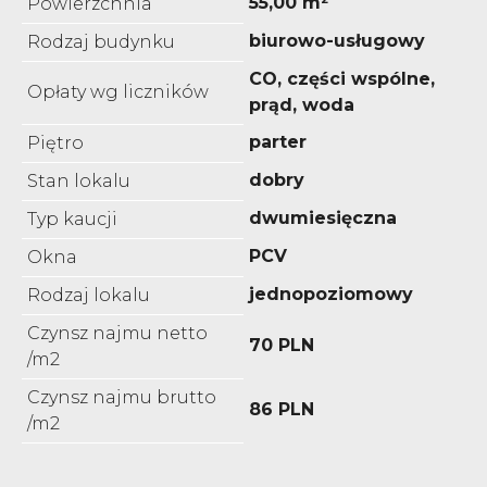
55,00 m²
Powierzchnia
biurowo-usługowy
Rodzaj budynku
CO, części wspólne,
Opłaty wg liczników
prąd, woda
parter
Piętro
dobry
Stan lokalu
dwumiesięczna
Typ kaucji
PCV
Okna
jednopoziomowy
Rodzaj lokalu
Czynsz najmu netto
70 PLN
/m2
Czynsz najmu brutto
86 PLN
/m2