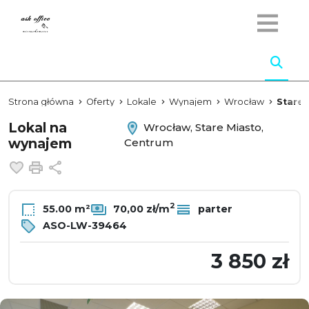
Strona główna
Oferty
Lokale
Wynajem
Wrocław
Stare 
Lokal na
Wrocław, Stare Miasto,
wynajem
Centrum
Dodaj do ulubionych
Drukuj
Udostępnij
2
55.00 m²
70,00 zł/m
parter
ASO-LW-39464
3 850 zł