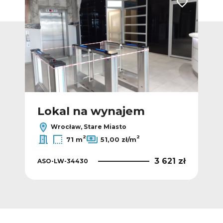
Dodaj do ulubionych
Dodaj do ulub
Lokal na wynajem
L
Wrocław, Stare Miasto
2
2
71 m
51,00 zł/m
 zł
3 621 zł
ASO-LW-34430
ASO