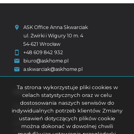
ASK Office Anna Skwarciak
ul. Żwirki i Wigury 10 m. 4
54-621 Wrocław
+48 609 842 932
biuro@askhome.pl
a.skwarciak@askhome.pl
Ta strona wykorzystuje pliki cookies w
Menu
celach statystycznych oraz w celu
dostosowania naszych serwisów do
Strona główna
indywidualnych potrzeb klientów. Zmiany
O firmie
ustawień dotyczących plików cookie
Oferty
można dokonać w dowolnej chwili
Kontakt
modyfikując ustawienia przeglądarki.