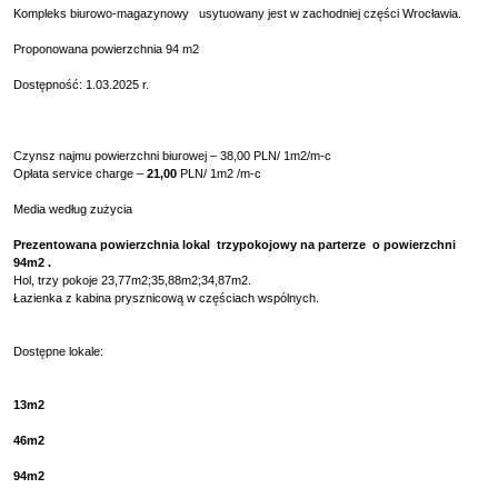
Kompleks biurowo-magazynowy usytuowany jest w zachodniej części Wrocławia.
Proponowana powierzchnia 94
m2
Dostępność: 1.03.2025 r.
Czynsz najmu powierzchni biurowej –
38
,00
PLN/ 1m2/m-c
Opłata
service charge
–
21
,00
PLN/ 1m2
/
m-c
Media według zużycia
Prezentowana powierzchnia lokal trzypokojowy na parterze o powierzchni
94m2 .
Hol, trzy pokoje 23,77m2;35,88m2;34,87m2.
Łazienka z kabina prysznicową w częściach wspólnych.
Dostępne lokale:
13m2
46m2
94m2