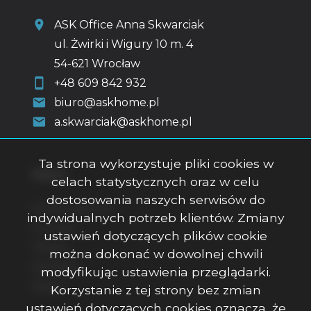
ASK Office Anna Skwarciak
ul. Żwirki i Wigury 10 m. 4
54-621 Wrocław
+48 609 842 932
biuro@askhome.pl
a.skwarciak@askhome.pl
Ta strona wykorzystuje pliki cookies w
Menu
celach statystycznych oraz w celu
dostosowania naszych serwisów do
Strona główna
indywidualnych potrzeb klientów. Zmiany
O firmie
ustawień dotyczących plików cookie
Oferty
można dokonać w dowolnej chwili
Kontakt
modyfikując ustawienia przeglądarki.
Rodo
Korzystanie z tej strony bez zmian
ustawień dotyczących cookies oznacza, że