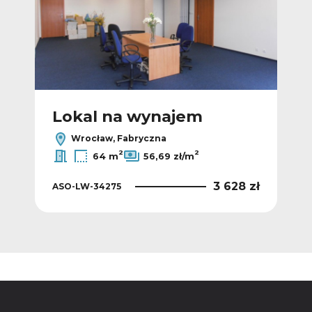
Lokal na wynajem
L
Wrocław, Fabryczna
2
2
64 m
56,69 zł/m
 zł
3 628 zł
ASO-LW-34275
ASO