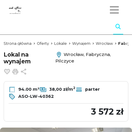
Strona główna
Oferty
Lokale
Wynajem
Wrocław
Fabry
Lokal na
Wrocław, Fabryczna,
wynajem
Pilczyce
Dodaj do ulubionych
Drukuj
Udostępnij
2
94.00 m²
38,00 zł/m
parter
ASO-LW-40362
3 572 zł