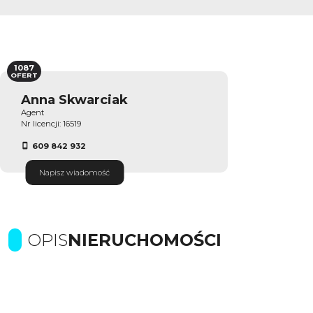
1087
OFERT
Anna Skwarciak
Agent
Nr licencji: 16519
609 842 932
Napisz wiadomość
OPIS
NIERUCHOMOŚCI