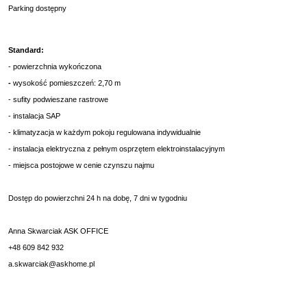
Parking dostępny
Standard:
- powierzchnia wykończona
-
wysokość pomieszczeń: 2,70 m
- sufity podwieszane rastrowe
- instalacja SAP
- klimatyzacja w każdym pokoju regulowana indywidualnie
- instalacja elektryczna z pełnym osprzętem elektroinstalacyjnym
- miejsca postojowe w cenie czynszu najmu
Dostęp do powierzchni 24 h na dobę, 7 dni w tygodniu
Anna Skwarciak ASK OFFICE
+48 609 842 932
a.skwarciak@askhome.pl