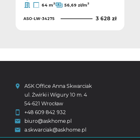
2
2
64 m
56,69 zł/m
 zł
3 628 zł
ASO-LW-34275
ASO
ASK Office Anna Skwarciak
ul. Żwirki i Wigury 10 m. 4
54-621 Wrocław
+48 609 842 932
biuro@askhome.pl
a.skwarciak@askhome.pl