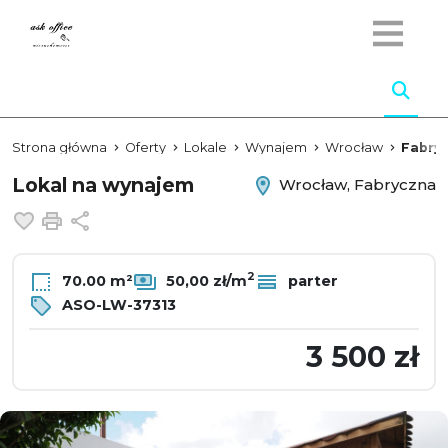
Strona główna
Oferty
Lokale
Wynajem
Wrocław
Fabry
Lokal na wynajem
Wrocław, Fabryczna
Dodaj do ulubionych
Drukuj
Udostępnij
2
70.00 m²
50,00 zł/m
parter
ASO-LW-37313
3 500 zł