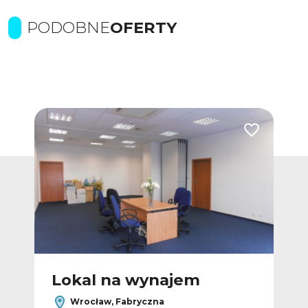
PODOBNE
OFERTY
Dodaj do ulubionych
Dodaj do ulub
Lokal na wynajem
L
Wrocław, Fabryczna