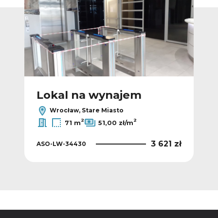
Lokal na wynajem
L
Wrocław, Stare Miasto
2
2
71 m
51,00 zł/m
 zł
3 621 zł
ASO-LW-34430
ASO