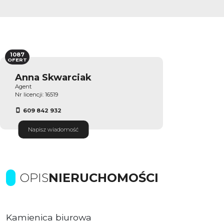
1087
OFERT
Anna Skwarciak
Agent
Nr licencji: 16519
609 842 932
Napisz wiadomość
OPIS
NIERUCHOMOŚCI
Kamienica biurowa