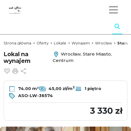
Strona główna
Oferty
Lokale
Wynajem
Wrocław
Stare 
Lokal na
Wrocław, Stare Miasto,
wynajem
Centrum
Dodaj do ulubionych
Drukuj
Udostępnij
2
74.00 m²
45,00 zł/m
1 piętro
ASO-LW-36574
3 330 zł