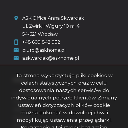
ASK Office Anna Skwarciak
ul. Żwirki i Wigury 10 m. 4
54-621 Wrocław
+48 609 842 932
biuro@askhome.pl
a.skwarciak@askhome.pl
Ta strona wykorzystuje pliki cookies w
Menu
celach statystycznych oraz w celu
dostosowania naszych serwisów do
Strona główna
indywidualnych potrzeb klientów. Zmiany
O firmie
ustawień dotyczących plików cookie
Oferty
można dokonać w dowolnej chwili
Kontakt
modyfikując ustawienia przeglądarki.
Rodo
Korzystanie z tej strony bez zmian