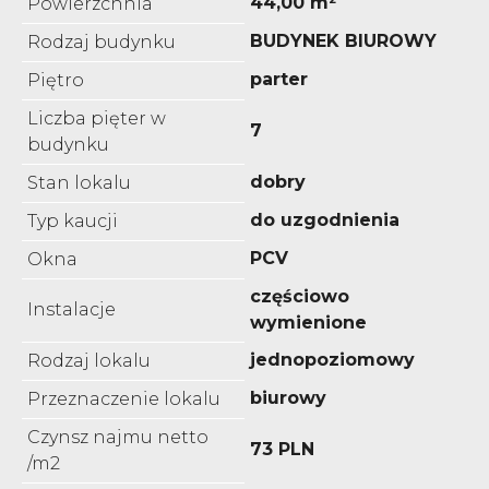
44,00 m²
Powierzchnia
BUDYNEK BIUROWY
Rodzaj budynku
parter
Piętro
Liczba pięter w
7
budynku
dobry
Stan lokalu
do uzgodnienia
Typ kaucji
PCV
Okna
częściowo
Instalacje
wymienione
jednopoziomowy
Rodzaj lokalu
biurowy
Przeznaczenie lokalu
Czynsz najmu netto
73 PLN
/m2