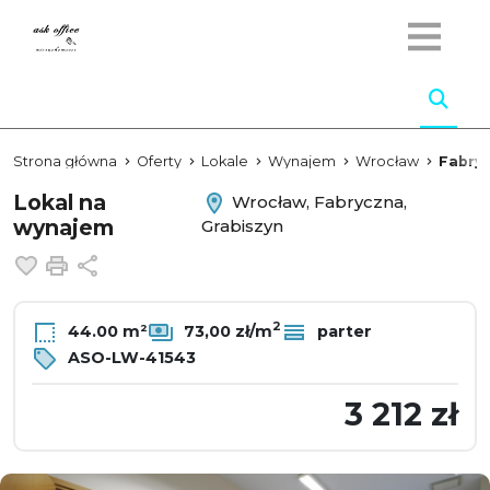
Strona główna
Oferty
Lokale
Wynajem
Wrocław
Fabry
Lokal na
Wrocław, Fabryczna,
wynajem
Grabiszyn
Dodaj do ulubionych
Drukuj
Udostępnij
2
44.00 m²
73,00 zł/m
parter
ASO-LW-41543
3 212 zł