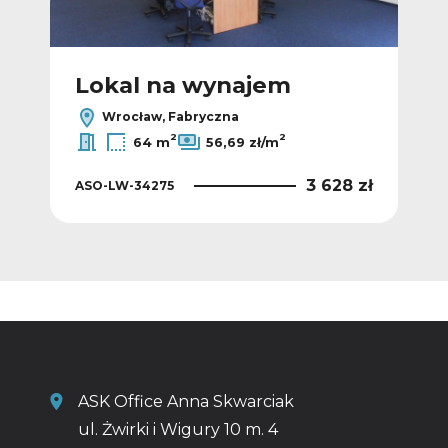
Lokal na wynajem
L
Wrocław, Fabryczna
2
2
64 m
56,69 zł/m
 zł
3 628 zł
ASO-LW-34275
ASO
ASK Office Anna Skwarciak
ul. Żwirki i Wigury 10 m. 4