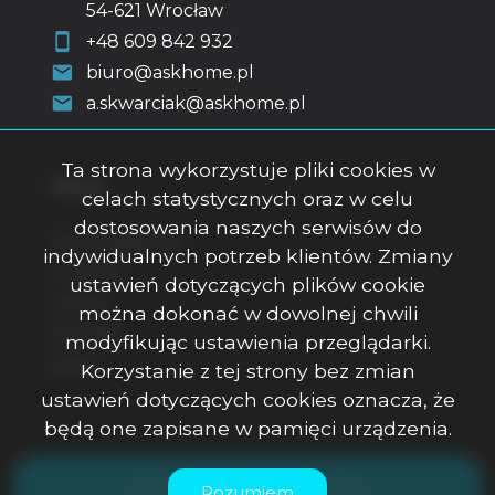
54-621 Wrocław
+48 609 842 932
biuro@askhome.pl
a.skwarciak@askhome.pl
Ta strona wykorzystuje pliki cookies w
Menu
celach statystycznych oraz w celu
dostosowania naszych serwisów do
Strona główna
indywidualnych potrzeb klientów. Zmiany
O firmie
ustawień dotyczących plików cookie
Oferty
można dokonać w dowolnej chwili
Kontakt
modyfikując ustawienia przeglądarki.
Rodo
Korzystanie z tej strony bez zmian
ustawień dotyczących cookies oznacza, że
będą one zapisane w pamięci urządzenia.
ASK Office Anna Skwarciak © 2026
Rozumiem