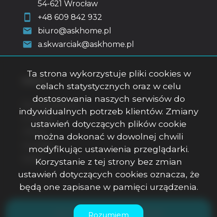
54-621 Wrocław
+48 609 842 932
biuro@askhome.pl
a.skwarciak@askhome.pl
Ta strona wykorzystuje pliki cookies w
Menu
celach statystycznych oraz w celu
dostosowania naszych serwisów do
Strona główna
indywidualnych potrzeb klientów. Zmiany
O firmie
ustawień dotyczących plików cookie
Oferty
można dokonać w dowolnej chwili
Kontakt
modyfikując ustawienia przeglądarki.
Rodo
Korzystanie z tej strony bez zmian
ustawień dotyczących cookies oznacza, że
będą one zapisane w pamięci urządzenia.
ASK Office Anna Skwarciak © 2026
Rozumiem