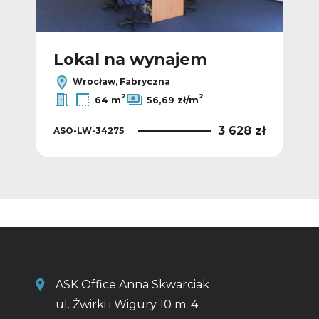
Lokal na wynajem
L
Wrocław, Fabryczna
2
2
64 m
56,69 zł/m
 zł
3 628 zł
ASO-LW-34275
ASO
ASK Office Anna Skwarciak
ul. Żwirki i Wigury 10 m. 4