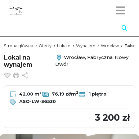
Strona główna
Oferty
Lokale
Wynajem
Wrocław
Fabry
Lokal na
Wrocław, Fabryczna, Nowy
wynajem
Dwór
Dodaj do ulubionych
Drukuj
Udostępnij
2
42.00 m²
76,19 zł/m
1 piętro
ASO-LW-36530
3 200 zł