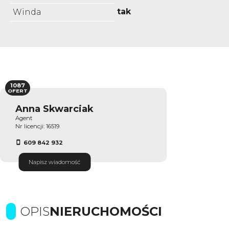
tak
Winda
1087
OFERT
Anna Skwarciak
Agent
Nr licencji: 16519
609 842 932
Napisz wiadomość
OPIS
NIERUCHOMOŚCI