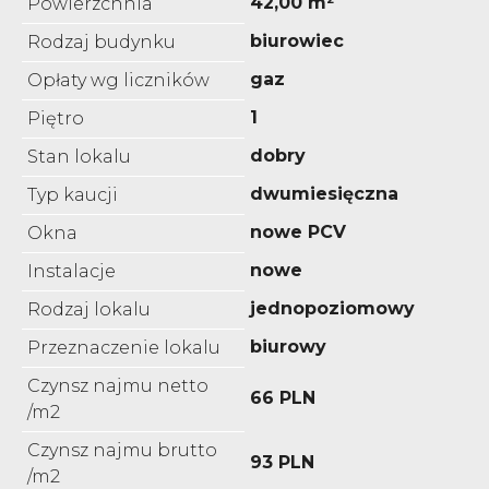
42,00 m²
Powierzchnia
biurowiec
Rodzaj budynku
gaz
Opłaty wg liczników
1
Piętro
dobry
Stan lokalu
dwumiesięczna
Typ kaucji
nowe PCV
Okna
nowe
Instalacje
jednopoziomowy
Rodzaj lokalu
biurowy
Przeznaczenie lokalu
Czynsz najmu netto
66 PLN
/m2
Czynsz najmu brutto
93 PLN
/m2