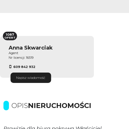
1087
OFERT
Anna Skwarciak
Agent
Nr licencji: 16519
609 842 932
Napisz wiadomość
OPIS
NIERUCHOMOŚCI
Prowizje dla biura pokrywa Właściciel