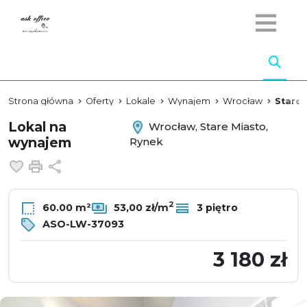
Strona główna
Oferty
Lokale
Wynajem
Wrocław
Stare 
Lokal na
Wrocław, Stare Miasto,
wynajem
Rynek
Dodaj do ulubionych
Drukuj
Udostępnij
2
60.00 m²
53,00 zł/m
3 piętro
ASO-LW-37093
3 180 zł