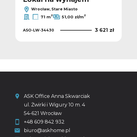
Wrocław, Stare Miasto
2
2
71 m
51,00 zł/m
5 zł
3 621 zł
ASO-LW-34430
ASO
ASK Office Anna Skwarciak
ul. Żwirki i Wigury 10 m. 4
54-621 Wrocław
+48 609 842 932
biuro@askhome.pl