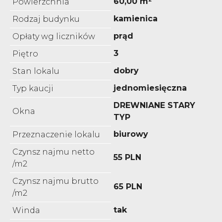
60,00 m²
Powierzchnia
kamienica
Rodzaj budynku
prąd
Opłaty wg liczników
3
Piętro
dobry
Stan lokalu
jednomiesięczna
Typ kaucji
DREWNIANE STARY
Okna
TYP
biurowy
Przeznaczenie lokalu
Czynsz najmu netto
55 PLN
/m2
Czynsz najmu brutto
65 PLN
/m2
tak
Winda