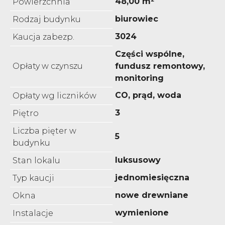
48,00 m²
Powierzchnia
biurowiec
Rodzaj budynku
3024
Kaucja zabezp.
Części wspólne,
Opłaty w czynszu
fundusz remontowy,
monitoring
CO, prąd, woda
Opłaty wg liczników
3
Piętro
Liczba pięter w
5
budynku
luksusowy
Stan lokalu
jednomiesięczna
Typ kaucji
nowe drewniane
Okna
wymienione
Instalacje