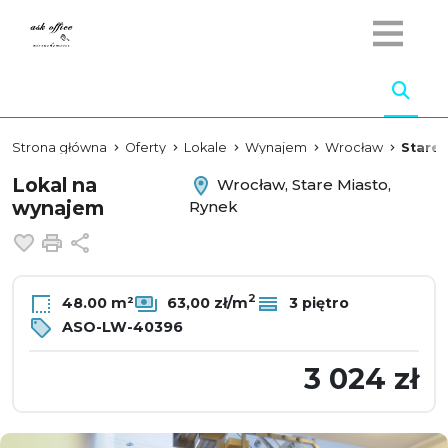
Strona główna
Oferty
Lokale
Wynajem
Wrocław
Stare 
Lokal na
Wrocław, Stare Miasto,
wynajem
Rynek
Dodaj do ulubionych
Drukuj
Udostępnij
2
48.00 m²
63,00 zł/m
3 piętro
ASO-LW-40396
3 024 zł