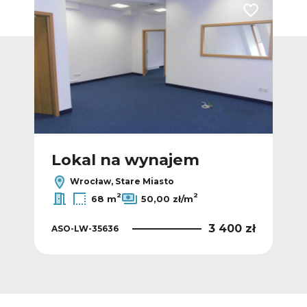
Dodaj do ulubionych
Dodaj do ulub
Lokal na wynajem
L
Wrocław, Stare Miasto
2
2
68 m
50,00 zł/m
0 zł
3 400 zł
ASO-LW-35636
ASO