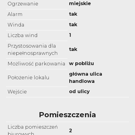
miejskie
Ogrzewanie
tak
Alarm
tak
Winda
1
Liczba wind
Przystosowania dla
tak
niepełnosprawnych
w pobliżu
Możliwość parkowania
główna ulica
Położenie lokalu
handlowa
od ulicy
Wejście
Pomieszczenia
Liczba pomieszczeń
2
biurowych