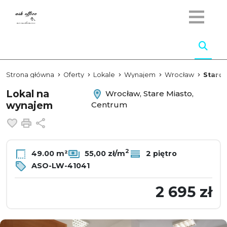
Strona główna
Oferty
Lokale
Wynajem
Wrocław
Stare 
Lokal na
Wrocław, Stare Miasto,
wynajem
Centrum
Dodaj do ulubionych
Drukuj
Udostępnij
2
49.00 m²
55,00 zł/m
2 piętro
ASO-LW-41041
2 695 zł