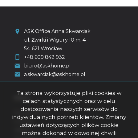
ASK Office Anna Skwarciak
ul. Żwirki i Wigury 10 m. 4
54-621 Wrocław
+48 609 842 932
biuro@askhome.pl
a.skwarciak@askhome.pl
Ta strona wykorzystuje pliki cookies w
Menu
celach statystycznych oraz w celu
dostosowania naszych serwisów do
Strona główna
indywidualnych potrzeb klientów. Zmiany
O firmie
ustawień dotyczących plików cookie
Oferty
można dokonać w dowolnej chwili