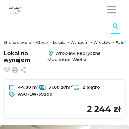
Strona główna
Oferty
Lokale
Wynajem
Wrocław
Fabry
Lokal na
Wrocław, Fabryczna,
wynajem
Muchobór Wielki
Dodaj do ulubionych
Drukuj
Udostępnij
2
44.00 m²
51,00 zł/m
2 piętro
ASO-LW-39299
2 244 zł