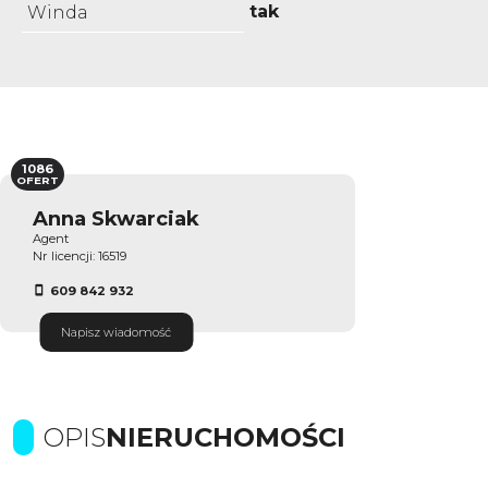
tak
Winda
1086
OFERT
Anna Skwarciak
Agent
Nr licencji: 16519
609 842 932
Napisz wiadomość
OPIS
NIERUCHOMOŚCI