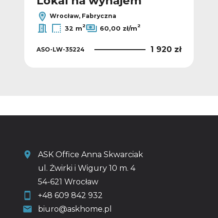
Lokal na wynajem
L
Wrocław, Fabryczna
2
2
32 m
60,00 zł/m
0 zł
1 920 zł
ASO-LW-35224
ASO
ASK Office Anna Skwarciak
ul. Żwirki i Wigury 10 m. 4
54-621 Wrocław
+48 609 842 932
biuro@askhome.pl