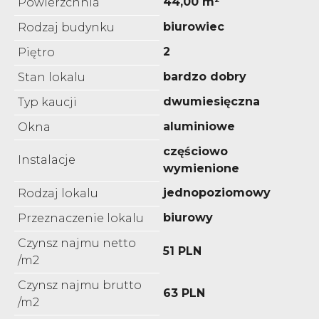
44,00 m²
Powierzchnia
biurowiec
Rodzaj budynku
2
Piętro
bardzo dobry
Stan lokalu
dwumiesięczna
Typ kaucji
aluminiowe
Okna
częściowo
Instalacje
wymienione
jednopoziomowy
Rodzaj lokalu
biurowy
Przeznaczenie lokalu
Czynsz najmu netto
51 PLN
/m2
Czynsz najmu brutto
63 PLN
/m2