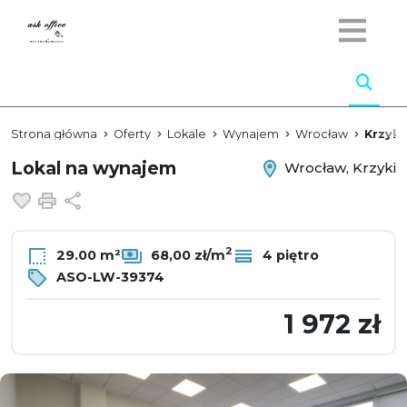
Strona główna
Oferty
Lokale
Wynajem
Wrocław
Krzyki
Lokal na wynajem
Wrocław, Krzyki
Dodaj do ulubionych
Drukuj
Udostępnij
2
29.00 m²
68,00 zł/m
4 piętro
ASO-LW-39374
1 972 zł