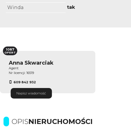
tak
Winda
1087
OFERT
Anna Skwarciak
Agent
Nr licencji: 16519
609 842 932
Napisz wiadomość
OPIS
NIERUCHOMOŚCI