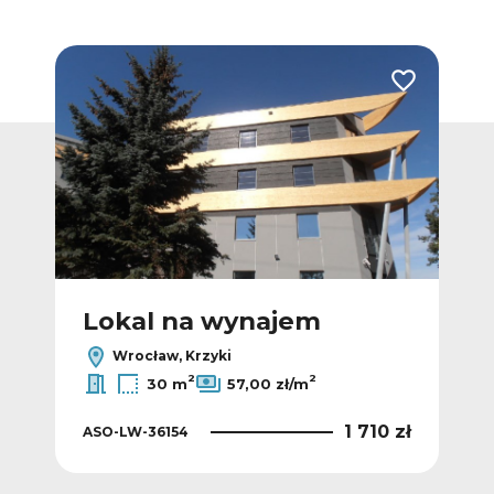
Dodaj do ulubionych
Dodaj do ulub
Lokal na wynajem
L
Wrocław, Krzyki
2
2
30 m
57,00 zł/m
5 zł
1 710 zł
ASO-LW-36154
ASO