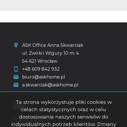
ASK Office Anna Skwarciak
ul. Żwirki i Wigury 10 m. 4
54-621 Wrocław
+48 609 842 932
biuro@askhome.pl
a.skwarciak@askhome.pl
Ta strona wykorzystuje pliki cookies w
Menu
celach statystycznych oraz w celu
dostosowania naszych serwisów do
Strona główna
indywidualnych potrzeb klientów. Zmiany