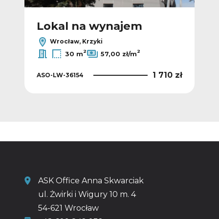
Lokal na wynajem
L
Wrocław, Krzyki
2
2
30 m
57,00 zł/m
0 zł
1 710 zł
ASO-LW-36154
ASO
ASK Office Anna Skwarciak
ul. Żwirki i Wigury 10 m. 4
54-621 Wrocław