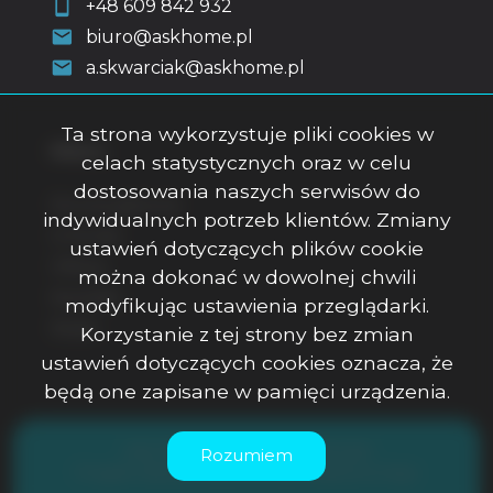
+48 609 842 932
biuro@askhome.pl
a.skwarciak@askhome.pl
Ta strona wykorzystuje pliki cookies w
Menu
celach statystycznych oraz w celu
dostosowania naszych serwisów do
Strona główna
indywidualnych potrzeb klientów. Zmiany
O firmie
ustawień dotyczących plików cookie
Oferty
można dokonać w dowolnej chwili
Kontakt
modyfikując ustawienia przeglądarki.
Rodo
Korzystanie z tej strony bez zmian
ustawień dotyczących cookies oznacza, że
będą one zapisane w pamięci urządzenia.
ASK Office Anna Skwarciak © 2026
Rozumiem
Program dla biur nieruchomości
Galactica Virgo