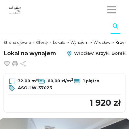
Strona główna
Oferty
Lokale
Wynajem
Wrocław
Krzyki
Lokal na wynajem
Wrocław, Krzyki, Borek
Dodaj do ulubionych
Drukuj
Udostępnij
2
32.00 m²
60,00 zł/m
1 piętro
ASO-LW-37023
1 920 zł