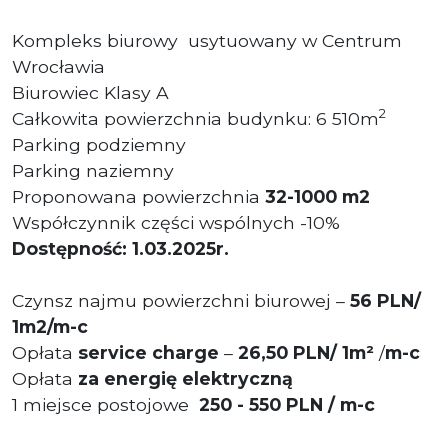
Kompleks biurowy usytuowany w Centrum
Wrocławia
Biurowiec Klasy A
2
Całkowita powierzchnia budynku: 6 510m
Parking podziemny
Parking naziemny
Proponowana powierzchnia
32
-1000 m
2
Współczynnik części wspólnych -10%
Dostępność: 1.03.2025r.
Czynsz najmu powierzchni biurowej –
56
PLN
/
1m2/m-c
Opłata
service charge
–
26
,50
PLN/ 1m²
/
m-c
Opłata
za energię elektryczną
1 miejsce postojowe
250 - 550 PLN / m-c