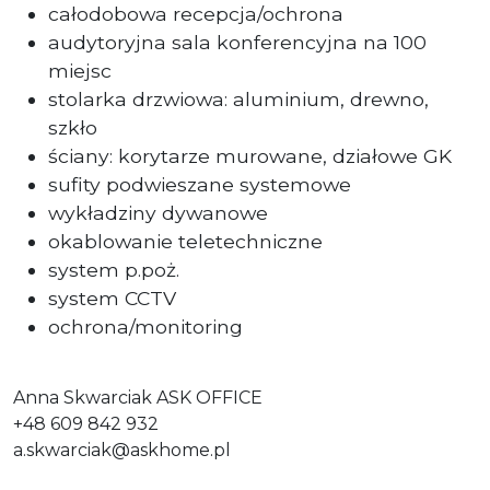
całodobowa recepcja/ochrona
audytoryjna sala konferencyjna na 100
miejsc
stolarka drzwiowa: aluminium, drewno,
szkło
ściany: korytarze murowane, działowe GK
sufity podwieszane systemowe
wykładziny dywanowe
okablowanie teletechniczne
system p.poż.
system CCTV
ochrona/monitoring
Anna Skwarciak ASK OFFICE
+48 609 842 932
a.skwarciak@askhome.pl