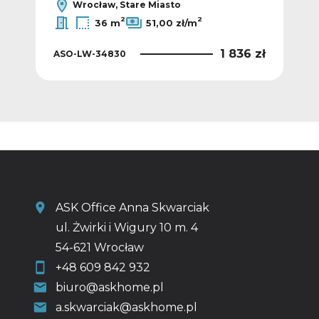
Wrocław, Stare Miasto
2
2
36 m
51,00 zł/m
8 zł
1 836 zł
ASO-LW-34830
ASO
ASK Office Anna Skwarciak
ul. Żwirki i Wigury 10 m. 4
54-621 Wrocław
+48 609 842 932
biuro@askhome.pl
a.skwarciak@askhome.pl