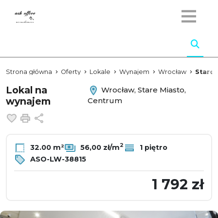
Strona główna
Oferty
Lokale
Wynajem
Wrocław
Stare 
Lokal na
Wrocław, Stare Miasto,
wynajem
Centrum
Dodaj do ulubionych
Drukuj
Udostępnij
2
32.00 m²
56,00 zł/m
1 piętro
ASO-LW-38815
1 792 zł