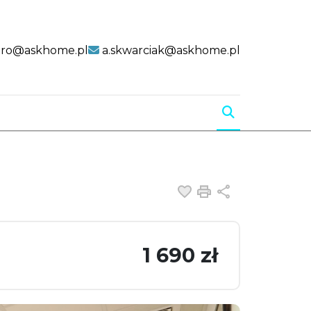
uro@askhome.pl
a.skwarciak@askhome.pl
Dodaj do ulubiony
Drukuj
Udostępnij
1 690 zł