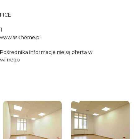
FICE
l
: www.askhome.pl
ośrednika informacje nie są ofertą w
wilnego