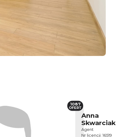
1087
OFERT
Anna
Skwarciak
Agent
Nr licencji: 16519