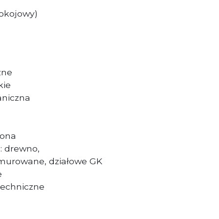
zypokojowy)
zne
kie
aniczna
rona
: drewno,
e murowane, działowe GK
e
techniczne