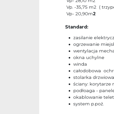
Vp-
28,10 m2
Vp. -
35,75 m2
( tr
Vp- 20,90m
2
Standard:
zasilanie elektryc
ogrzewanie miejs
wentylacja mech
okna uchylne
winda
całodobowa
och
stolarka drzwiowa
ściany: korytarz
podłoaga - panel
okablowanie tele
system p.poż.