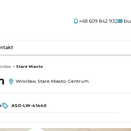
+48 609 842 932
bi
ntakt
favorite
ocław
Stare Miasto
em
Wrocław, Stare Miasto, Centrum
o
ASO-LW-41440