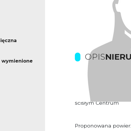
ięczna
OPIS
NIER
o wymienione
Prowizje pokrywa Wa
Obiekt biurowo-han
ścisłym Centrum
Proponowana powier