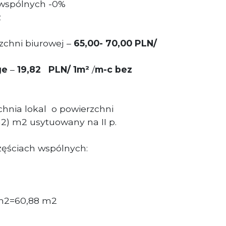
 wspólnych -0%
z
zchni biurowej –
65
,00- 70,00 PLN
/
ge
–
19,82 PLN/ 1m²
/
m-c bez
hnia lokal
o powierzchni
2)
m2 usytuowany na II p.
częściach wspólnych:
m2=60,88
m2