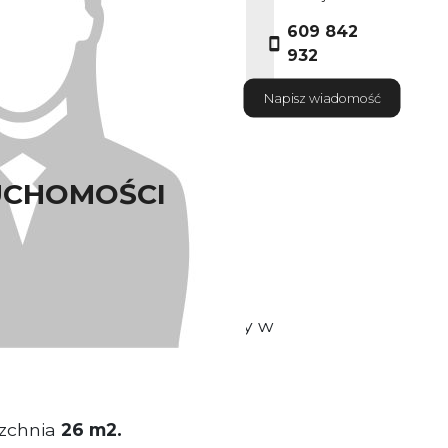
609 842
932
Napisz wiadomość
UCHOMOŚCI
sciciel nieruchomości
dlowo-usługowy usytuowany w
zchnia
26 m2.