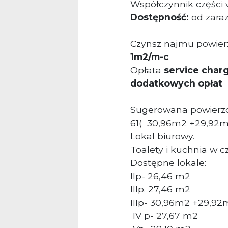
Współczynnik części
Dostępność:
od zara
Czynsz najmu powier
1m2/m-c
Opłata
service char
dodatkowych opłat
Sugerowana powierzc
61(
30,96m2 +29,92m
Lokal biurowy.
Toalety i kuchnia w 
Dostępne lokale:
IIp- 26,46 m2
III
p. 27,46 m2
IIIp-
30,96m2 +29,92
IV p-
27,67 m2