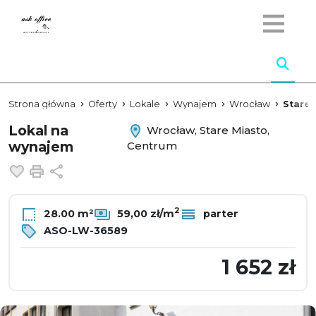
Strona główna
Oferty
Lokale
Wynajem
Wrocław
Stare 
Lokal na
Wrocław, Stare Miasto,
wynajem
Centrum
Dodaj do ulubionych
Drukuj
Udostępnij
2
28.00 m²
59,00 zł/m
parter
ASO-LW-36589
1 652 zł