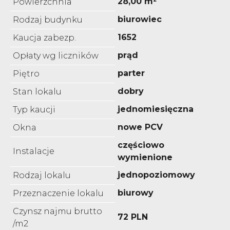
28,00 m²
Powierzchnia
biurowiec
Rodzaj budynku
1652
Kaucja zabezp.
prąd
Opłaty wg liczników
parter
Piętro
dobry
Stan lokalu
jednomiesięczna
Typ kaucji
nowe PCV
Okna
częściowo
Instalacje
wymienione
jednopoziomowy
Rodzaj lokalu
biurowy
Przeznaczenie lokalu
Czynsz najmu brutto
72 PLN
/m2