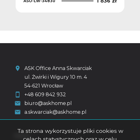
8 zł
1 836 zł
ASO-LW-34830
ASO
ASK Office Anna Skwarciak
ul. Żwirki i Wigury 10 m. 4
54-621 Wrocław
+48 609 842 932
biuro@askhome.pl
a.skwarciak@askhome.pl
Ta strona wykorzystuje pliki cookies w
Menu
celach statystycznych oraz w celu