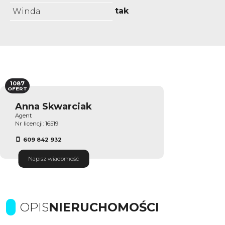
tak
Winda
1087
OFERT
Anna Skwarciak
Agent
Nr licencji: 16519
609 842 932
Napisz wiadomość
OPIS
NIERUCHOMOŚCI