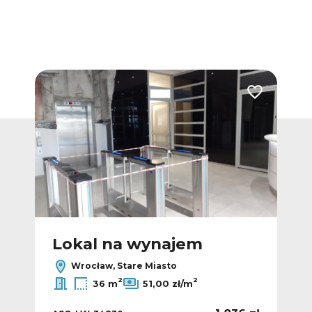
Dodaj do ulubionych
Dodaj do ulub
Lokal na wynajem
L
Wrocław, Stare Miasto
2
2
36 m
51,00 zł/m