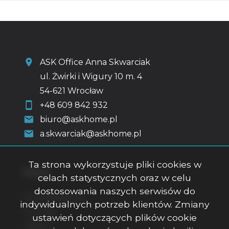
ASK Office Anna Skwarciak
ul. Żwirki i Wigury 10 m. 4
54-621 Wrocław
+48 609 842 932
biuro@askhome.pl
a.skwarciak@askhome.pl
Ta strona wykorzystuje pliki cookies w
Menu
celach statystycznych oraz w celu
dostosowania naszych serwisów do
Strona główna
indywidualnych potrzeb klientów. Zmiany
O firmie
ustawień dotyczących plików cookie
Oferty