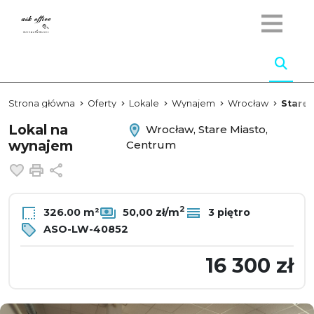
Strona główna
Oferty
Lokale
Wynajem
Wrocław
Stare 
Lokal na
Wrocław, Stare Miasto,
wynajem
Centrum
Dodaj do ulubionych
Drukuj
Udostępnij
2
326.00 m²
50,00 zł/m
3 piętro
ASO-LW-40852
16 300 zł