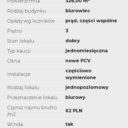
326,00 m²
Powierzchnia
biurowiec
Rodzaj budynku
prąd, części wspólne
Opłaty wg liczników
3
Piętro
dobry
Stan lokalu
jednomiesięczna
Typ kaucji
nowe PCV
Okna
częściowo
Instalacje
wymienione
jednopoziomowy
Rodzaj lokalu
biurowy
Przeznaczenie lokalu
Czynsz najmu brutto
62 PLN
/m2
tak
Winda