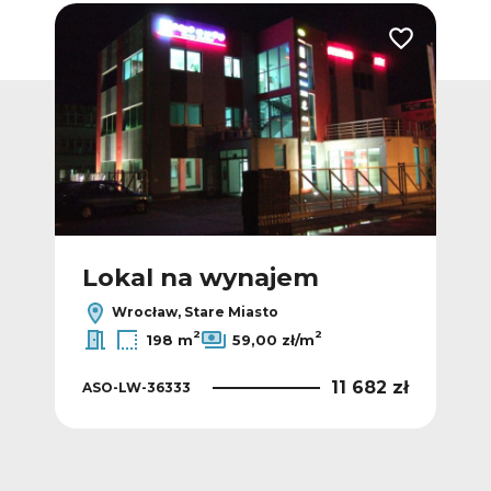
Dodaj do ulubionych
Dodaj do ulub
Lokal na wynajem
L
Wrocław, Stare Miasto
2
2
198 m
59,00 zł/m
5 zł
11 682 zł
ASO-LW-36333
ASO