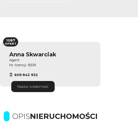
1087
OFERT
Anna Skwarciak
Agent
Nr licencji: 16519
609 842 932
Napisz wiadomość
OPIS
NIERUCHOMOŚCI