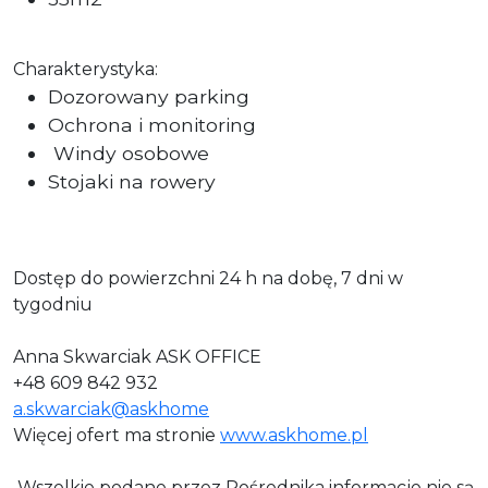
Charakterystyka:
Dozorowany parking
Ochrona i monitoring
Windy osobowe
Stojaki na rowery
Dostęp do powierzchni 24 h na dobę, 7 dni w
tygodniu
Anna Skwarciak ASK OFFICE
+48 609 842 932
a.skwarciak@askhome
Więcej ofert ma stronie
www.askhome.pl
Wszelkie podane przez Pośrednika informacje nie są