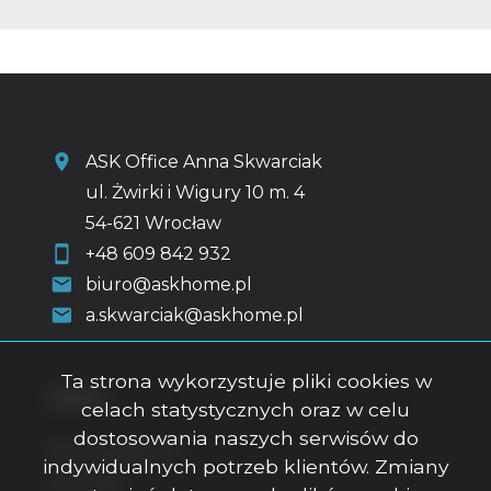
ASK Office Anna Skwarciak
ul. Żwirki i Wigury 10 m. 4
54-621 Wrocław
+48 609 842 932
biuro@askhome.pl
a.skwarciak@askhome.pl
Ta strona wykorzystuje pliki cookies w
Menu
celach statystycznych oraz w celu
dostosowania naszych serwisów do
Strona główna
indywidualnych potrzeb klientów. Zmiany
O firmie