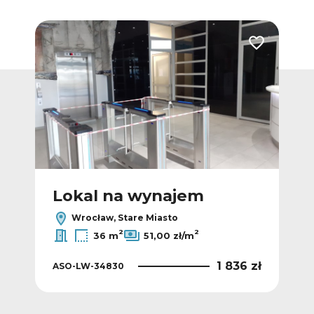
Dodaj do ulubionych
Dodaj do ulub
Lokal na wynajem
L
Wrocław, Stare Miasto
2
2
36 m
51,00 zł/m
8 zł
1 836 zł
ASO-LW-34830
ASO