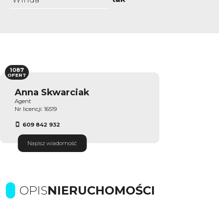
1087
OFERT
Anna Skwarciak
Agent
Nr licencji: 16519
609 842 932
Napisz wiadomość
OPIS
NIERUCHOMOŚCI