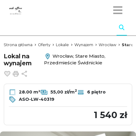
Strona główna
Oferty
Lokale
Wynajem
Wrocław
Stare 
Lokal na
Wrocław, Stare Miasto,
wynajem
Przedmieście Świdnickie
Dodaj do ulubionych
Drukuj
Udostępnij
2
28.00 m²
55,00 zł/m
6 piętro
ASO-LW-40319
1 540 zł