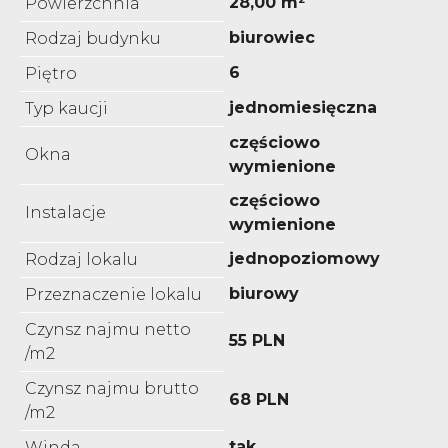
28,00 m²
Powierzchnia
biurowiec
Rodzaj budynku
6
Piętro
jednomiesięczna
Typ kaucji
częściowo
Okna
wymienione
częściowo
Instalacje
wymienione
jednopoziomowy
Rodzaj lokalu
biurowy
Przeznaczenie lokalu
Czynsz najmu netto
55 PLN
/m2
Czynsz najmu brutto
68 PLN
/m2
tak
Winda