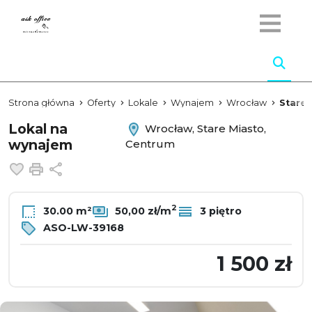
Strona główna
Oferty
Lokale
Wynajem
Wrocław
Stare 
Lokal na
Wrocław, Stare Miasto,
wynajem
Centrum
Dodaj do ulubionych
Drukuj
Udostępnij
2
30.00 m²
50,00 zł/m
3 piętro
ASO-LW-39168
1 500 zł