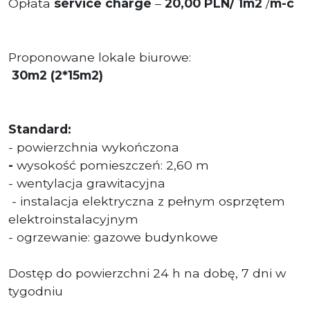
Opłata
service charge
–
20,00 PLN/ 1m2
/
m-c
Proponowane lokale biurowe:
30m2 (2*15m2)
Standard:
- powierzchnia wykończona
-
wysokość pomieszczeń: 2,60 m
- wentylacja grawitacyjna
- instalacja elektryczna z pełnym osprzętem
elektroinstalacyjnym
- ogrzewanie: gazowe budynkowe
Dostęp do powierzchni 24 h na dobę, 7 dni w
tygodniu