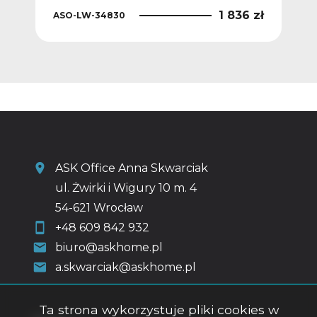
8 zł
1 836 zł
ASO-LW-34830
ASO
ASK Office Anna Skwarciak
ul. Żwirki i Wigury 10 m. 4
54-621 Wrocław
+48 609 842 932
biuro@askhome.pl
a.skwarciak@askhome.pl
Ta strona wykorzystuje pliki cookies w