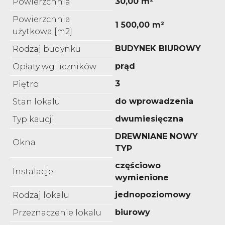
30,00 m²
Powierzchnia
Powierzchnia
1 500,00 m²
użytkowa [m2]
BUDYNEK BIUROWY
Rodzaj budynku
prąd
Opłaty wg liczników
3
Piętro
do wprowadzenia
Stan lokalu
dwumiesięczna
Typ kaucji
DREWNIANE NOWY
Okna
TYP
częściowo
Instalacje
wymienione
jednopoziomowy
Rodzaj lokalu
biurowy
Przeznaczenie lokalu