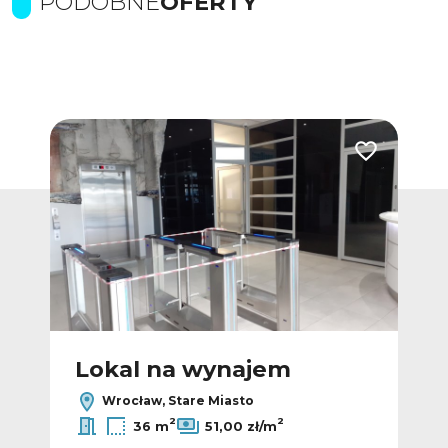
PODOBNE
OFERTY
Dodaj do ulubionych
Dodaj do ulub
Lokal na wynajem
L
Wrocław, Stare Miasto
2
2
36 m
51,00 zł/m