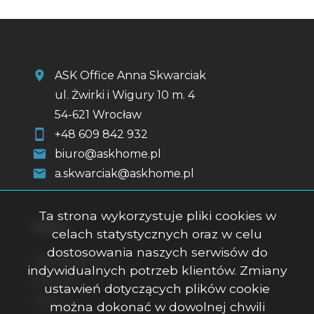
ASK Office Anna Skwarciak
ul. Żwirki i Wigury 10 m. 4
54-621 Wrocław
+48 609 842 932
biuro@askhome.pl
a.skwarciak@askhome.pl
Ta strona wykorzystuje pliki cookies w
Menu
celach statystycznych oraz w celu
dostosowania naszych serwisów do
Strona główna
indywidualnych potrzeb klientów. Zmiany
O firmie
ustawień dotyczących plików cookie
Oferty
można dokonać w dowolnej chwili