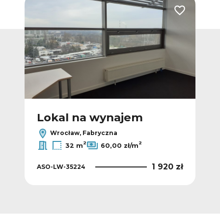
Dodaj do ulubionych
Dodaj do ulub
Lokal na wynajem
L
Wrocław, Fabryczna
2
2
32 m
60,00 zł/m
0 zł
1 920 zł
ASO-LW-35224
ASO