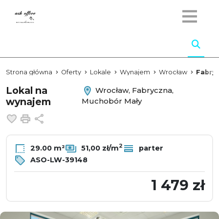
Strona główna
Oferty
Lokale
Wynajem
Wrocław
Fabry
Lokal na
Wrocław, Fabryczna,
wynajem
Muchobór Mały
Dodaj do ulubionych
Drukuj
Udostępnij
2
29.00 m²
51,00 zł/m
parter
ASO-LW-39148
1 479 zł