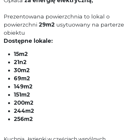
Opłata
za energię elektryczną,
Prezentowana powierzchnia to lokal o
powierzchni
29m2
usytuowany na parterze
obiektu
Dostępne lokale:
15m2
21n2
30m2
69m2
149m2
151m2
200m2
244m2
256m2
Kuchnia, łazienki w częściach wspólnych