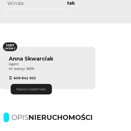
tak
Winda
1087
OFERT
Anna Skwarciak
Agent
Nr licencji: 16519
609 842 932
Napisz wiadomość
OPIS
NIERUCHOMOŚCI