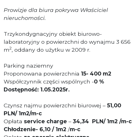
Prowizje dla biura pokrywa Właściciel
nieruchomości.
Trzykondygnacyjny obiekt biurowo-
laboratoryjny o powierzchni do wynajmu 3 656
2
m
, oddany do użytku w 2009 r.
Parking naziemny
Proponowana powierzchnia
15
- 400 m2
Współczynnik części wspólnych -
0 %
Dostępność: 1.05.2025r.
Czynsz najmu powierzchni biurowej –
51,00
PLN/ 1m2/m-c
Opłata
service charge
–
34
,34 P
LN/ 1m2 /m-c
Chłodzenie- 6,10 / 1m2
/
m-c