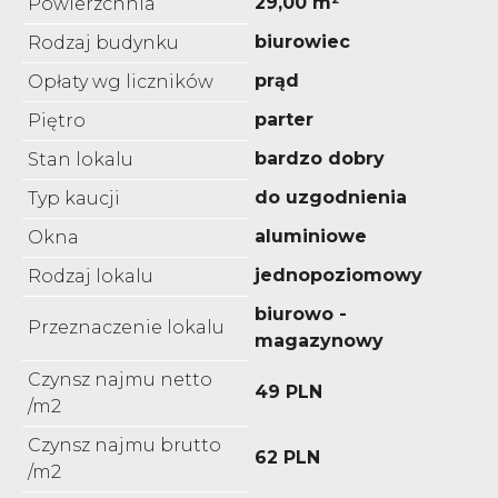
29,00 m²
Powierzchnia
biurowiec
Rodzaj budynku
prąd
Opłaty wg liczników
parter
Piętro
bardzo dobry
Stan lokalu
do uzgodnienia
Typ kaucji
aluminiowe
Okna
jednopoziomowy
Rodzaj lokalu
biurowo -
Przeznaczenie lokalu
magazynowy
Czynsz najmu netto
49 PLN
/m2
Czynsz najmu brutto
62 PLN
/m2