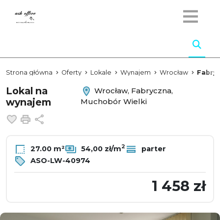
Strona główna
Oferty
Lokale
Wynajem
Wrocław
Fabry
Lokal na
Wrocław, Fabryczna,
wynajem
Muchobór Wielki
Dodaj do ulubionych
Drukuj
Udostępnij
2
27.00 m²
54,00 zł/m
parter
ASO-LW-40974
1 458 zł