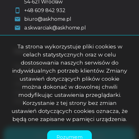
54-621 Wrocław
+48 609 842 932
biuro@askhome.pl
a.skwarciak@askhome.pl
Ta strona wykorzystuje pliki cookies w
Menu
celach statystycznych oraz w celu
dostosowania naszych serwisów do
Strona główna
indywidualnych potrzeb klientów. Zmiany
O firmie
ustawień dotyczących plików cookie
Oferty
można dokonać w dowolnej chwili
Kontakt
modyfikując ustawienia przeglądarki.
Rodo
Korzystanie z tej strony bez zmian
ustawień dotyczących cookies oznacza, że
będą one zapisane w pamięci urządzenia.
ASK Office Anna Skwarciak © 2026
Rozumiem