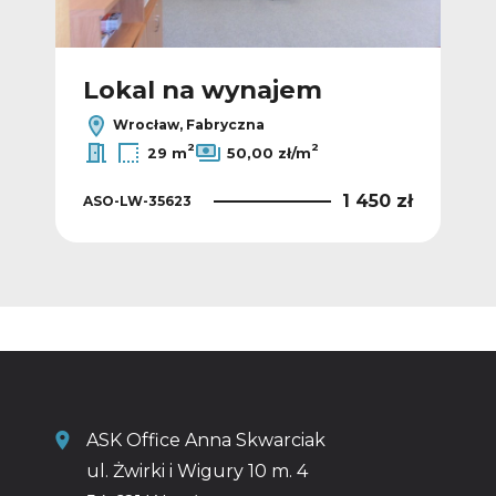
Lokal na wynajem
L
Wrocław, Fabryczna
2
2
29 m
50,00 zł/m
4 zł
1 450 zł
ASO-LW-35623
ASO
ASK Office Anna Skwarciak
ul. Żwirki i Wigury 10 m. 4