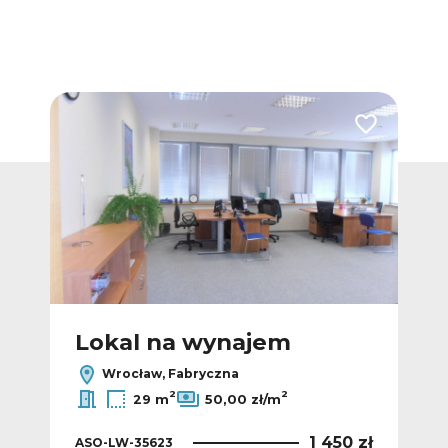
Dodaj do ulubionych
Dodaj do ulub
Lokal na wynajem
L
Wrocław, Fabryczna
2
2
29 m
50,00 zł/m
4 zł
1 450 zł
ASO-LW-35623
ASO