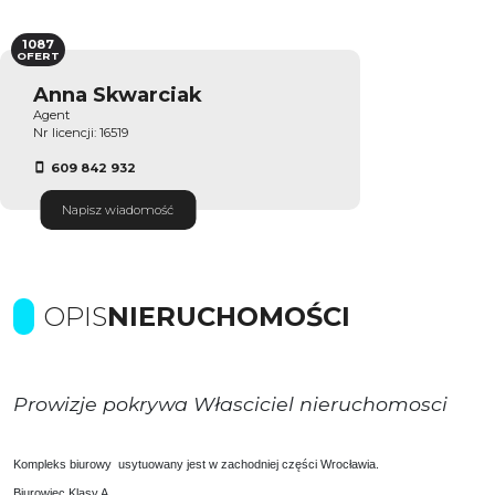
1087
OFERT
Anna Skwarciak
Agent
Nr licencji: 16519
609 842 932
Napisz wiadomość
OPIS
NIERUCHOMOŚCI
Prowizje pokrywa Własciciel nieruchomosci
Kompleks biurowy usytuowany jest w zachodniej części Wrocławia.
Biurowiec Klasy A