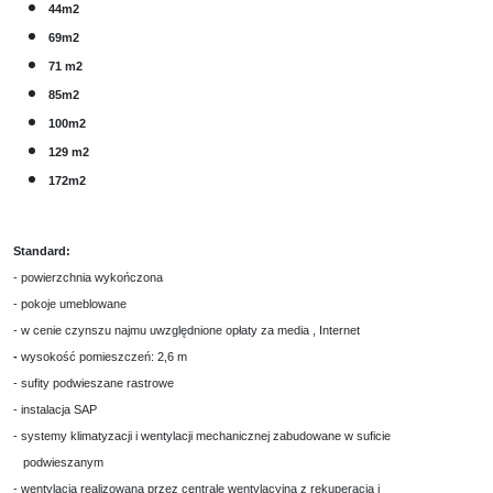
44m2
69m2
71 m2
85m2
100m2
129 m2
172m2
Standard:
- powierzchnia wykończona
- pokoje umeblowane
- w cenie czynszu najmu uwzględnione opłaty za media , Internet
-
wysokość pomieszczeń: 2,6 m
- sufity podwieszane rastrowe
- instalacja SAP
- systemy klimatyzacji i wentylacji mechanicznej zabudowane w suficie
podwieszanym
- wentylacja realizowana przez centralę wentylacyjną z rekuperacją i