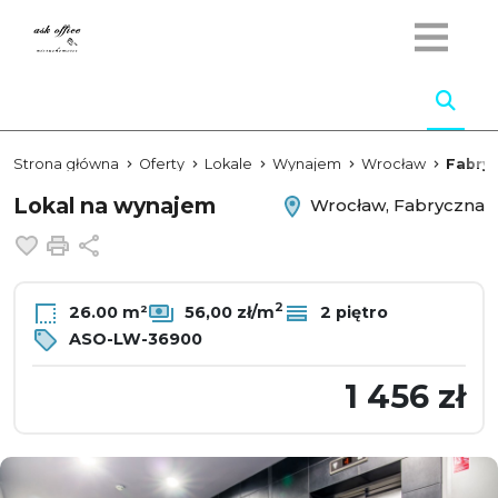
Strona główna
Oferty
Lokale
Wynajem
Wrocław
Fabry
Lokal na wynajem
Wrocław, Fabryczna
Dodaj do ulubionych
Drukuj
Udostępnij
2
26.00 m²
56,00 zł/m
2 piętro
ASO-LW-36900
1 456 zł