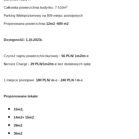
2
Całkowita powierzchnia budynku: 7 510m
Parking Wielopoziomowy na 809 miejsc postojowych
Proponowana powierzchnia
12m2 -600 m2
Dostępność: 1.10.2023r.
Czynsz najmu powierzchni biurowej –
56 PLN/ 1m2/m-c
S
ervice Charge
-
29 PLN/1m2/m-c
bez dodatowych opłat
1 miejsce postojowe
180 PLN/ m-c - 240 PLN / m-c
Proponowane lokale:
15m2,
14m2+ 15m2
29m2
36m2