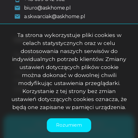
biuro@askhome.pl
a.skwarciak@askhome.pl
Ta strona wykorzystuje pliki cookies w
Menu
celach statystycznych oraz w celu
dostosowania naszych serwisów do
Strona główna
indywidualnych potrzeb klientów. Zmiany
O firmie
ustawień dotyczących plików cookie
Oferty
można dokonać w dowolnej chwili
Kontakt
modyfikując ustawienia przeglądarki.
Rodo
Korzystanie z tej strony bez zmian
ustawień dotyczących cookies oznacza, że
będą one zapisane w pamięci urządzenia.
ASK Office Anna Skwarciak © 2026
Rozumiem
Program dla biur nieruchomości
Galactica Virgo