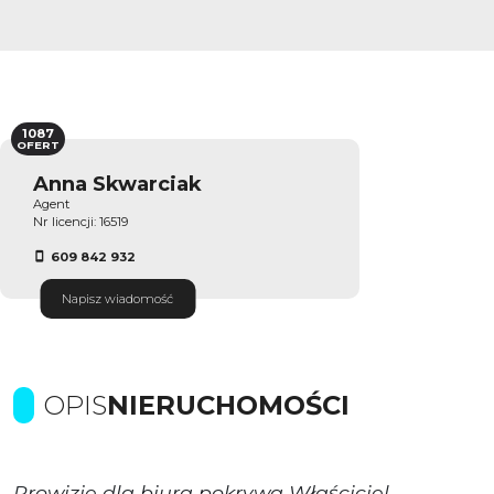
1087
OFERT
Anna Skwarciak
Agent
Nr licencji: 16519
609 842 932
Napisz wiadomość
OPIS
NIERUCHOMOŚCI
Prowizje dla biura pokrywa Właściciel