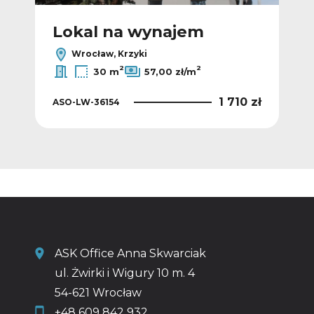
Lokal na wynajem
L
Wrocław, Krzyki
2
2
30 m
57,00 zł/m
0 zł
1 710 zł
ASO-LW-36154
ASO
ASK Office Anna Skwarciak
ul. Żwirki i Wigury 10 m. 4
54-621 Wrocław
+48 609 842 932