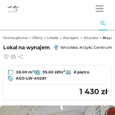
Strona główna
Oferty
Lokale
Wynajem
Wrocław
Krzyki
Lokal na wynajem
Wrocław, Krzyki, Centrum
Dodaj do ulubionych
Drukuj
Udostępnij
2
26.00 m²
55,00 zł/m
8 piętro
ASO-LW-40281
1 430 zł