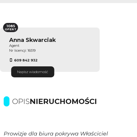
1085
OFERT
Anna Skwarciak
Agent
Nr licencji: 16519
609 842 932
Napisz wiadomość
OPIS
NIERUCHOMOŚCI
Prowizje dla biura pokrywa Właściciel