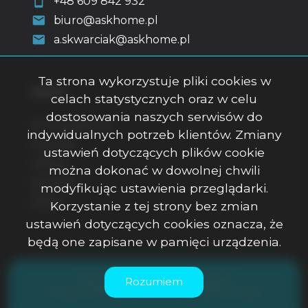
+48 609 842 932
biuro@askhome.pl
a.skwarciak@askhome.pl
Ta strona wykorzystuje pliki cookies w
Menu
celach statystycznych oraz w celu
dostosowania naszych serwisów do
Strona główna
indywidualnych potrzeb klientów. Zmiany
O firmie
ustawień dotyczących plików cookie
Oferty
można dokonać w dowolnej chwili
Kontakt
modyfikując ustawienia przeglądarki.
Rodo
Korzystanie z tej strony bez zmian
ustawień dotyczących cookies oznacza, że
będą one zapisane w pamięci urządzenia.
ASK Office Anna Skwarciak © 2026
Rozumiem
Program dla biur nieruchomości
Galactica Virgo