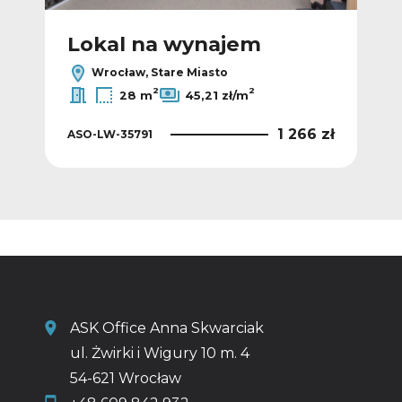
Lokal na wynajem
L
Wrocław, Stare Miasto
2
2
28 m
45,21 zł/m
 zł
1 266 zł
ASO-LW-35791
ASO
ASK Office Anna Skwarciak
ul. Żwirki i Wigury 10 m. 4
54-621 Wrocław