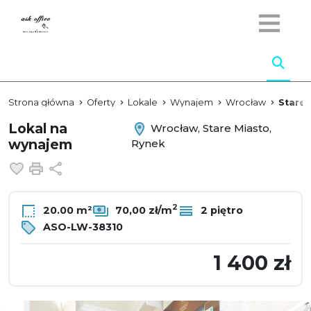
Strona główna
Oferty
Lokale
Wynajem
Wrocław
Stare 
Lokal na
Wrocław, Stare Miasto,
wynajem
Rynek
Dodaj do ulubionych
Drukuj
Udostępnij
2
20.00 m²
70,00 zł/m
2 piętro
ASO-LW-38310
1 400 zł