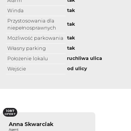
tak
Alarm
tak
Winda
Przystosowania dla
tak
niepełnosprawnych
tak
Możliwość parkowania
tak
Własny parking
ruchliwa ulica
Położenie lokalu
od ulicy
Wejście
1087
OFERT
Anna Skwarciak
Agent