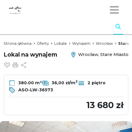
Strona główna
Oferty
Lokale
Wynajem
Wrocław
Stare 
Lokal na wynajem
Wrocław, Stare Miasto
Dodaj do ulubionych
Drukuj
Udostępnij
2
380.00 m²
36,00 zł/m
2 piętro
ASO-LW-36573
13 680 zł