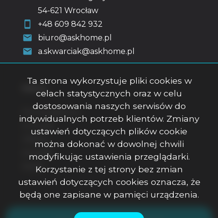
54-621 Wrocław
+48 609 842 932
biuro@askhome.pl
a.skwarciak@askhome.pl
Ta strona wykorzystuje pliki cookies w
Menu
celach statystycznych oraz w celu
dostosowania naszych serwisów do
Strona główna
indywidualnych potrzeb klientów. Zmiany
O firmie
ustawień dotyczących plików cookie
Oferty
można dokonać w dowolnej chwili
Kontakt
modyfikując ustawienia przeglądarki.
Rodo
Korzystanie z tej strony bez zmian
ustawień dotyczących cookies oznacza, że
będą one zapisane w pamięci urządzenia.