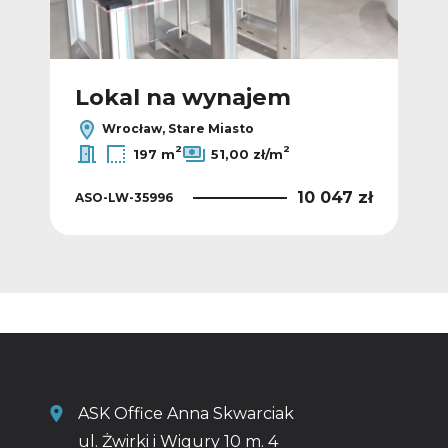
Lokal na wynajem
L
Wrocław, Stare Miasto
2
2
197 m
51,00 zł/m
0 zł
10 047 zł
ASO-LW-35996
AS
ASK Office Anna Skwarciak
ul. Żwirki i Wigury 10 m. 4