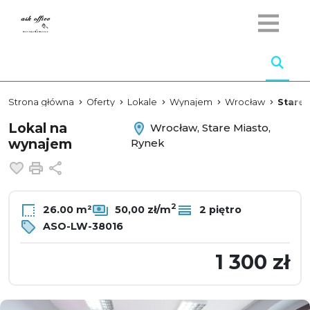
Strona główna
Oferty
Lokale
Wynajem
Wrocław
Stare 
Lokal na
Wrocław, Stare Miasto,
wynajem
Rynek
Dodaj do ulubionych
Drukuj
Udostępnij
2
26.00 m²
50,00 zł/m
2 piętro
ASO-LW-38016
1 300 zł