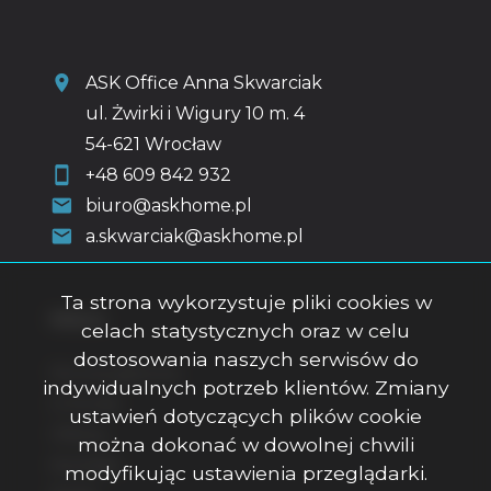
ASK Office Anna Skwarciak
ul. Żwirki i Wigury 10 m. 4
54-621 Wrocław
+48 609 842 932
biuro@askhome.pl
a.skwarciak@askhome.pl
Ta strona wykorzystuje pliki cookies w
Menu
celach statystycznych oraz w celu
dostosowania naszych serwisów do
Strona główna
indywidualnych potrzeb klientów. Zmiany
O firmie
ustawień dotyczących plików cookie
Oferty
można dokonać w dowolnej chwili
Kontakt
modyfikując ustawienia przeglądarki.