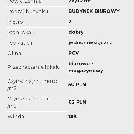
26,00 m²
Powierzchnia
BUDYNEK BIUROWY
Rodzaj budynku
2
Piętro
dobry
Stan lokalu
jednomiesięczna
Typ kaucji
PCV
Okna
biurowo -
Przeznaczenie lokalu
magazynowy
Czynsz najmu netto
50 PLN
/m2
Czynsz najmu brutto
62 PLN
/m2
tak
Winda