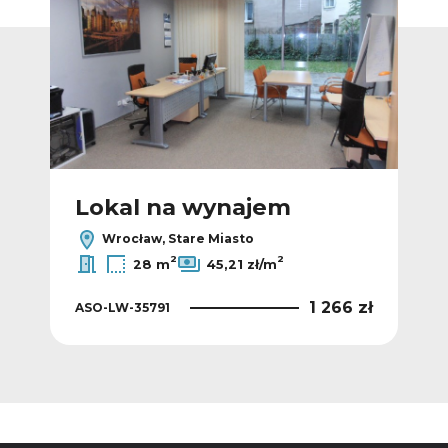
Lokal na wynajem
L
Wrocław, Stare Miasto
2
2
28 m
45,21 zł/m
 zł
1 266 zł
ASO-LW-35791
ASO