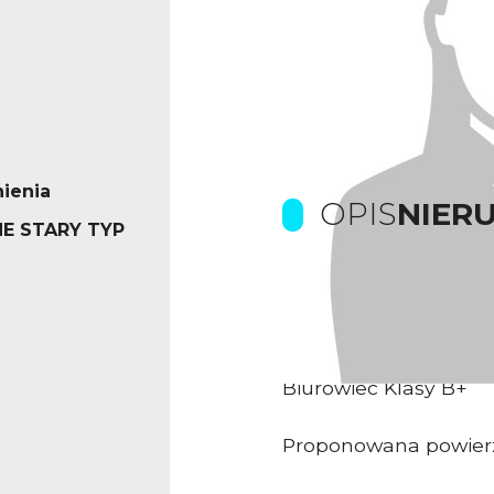
ienia
OPIS
NIER
E STARY TYP
Prowizje dla biura p
Kompleks biurowy us
Biurowiec Klasy B+
Proponowana powier