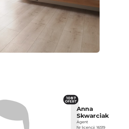
1087
OFERT
Anna
Skwarciak
Agent
Nr licencji: 16519