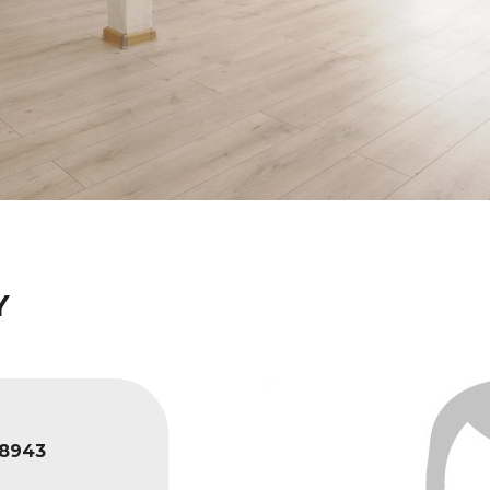
Y
8943