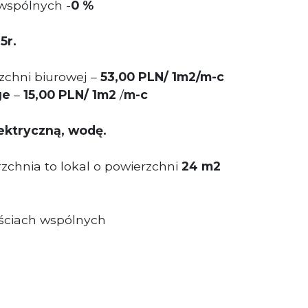
wspólnych -
0 %
5r.
chni biurowej –
53,00 PLN/ 1m2/m-c
ge
–
15
,00 P
LN/ 1m2
/
m-c
ektryczną, wodę.
chnia to lokal o powierzchni
24
m2
zęściach wspólnych