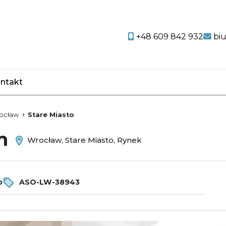
+48 609 842 932
bi
ntakt
favorite
ocław
Stare Miasto
em
Wrocław, Stare Miasto, Rynek
o
ASO-LW-38943