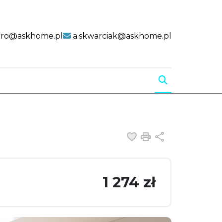
uro@askhome.pl
a.skwarciak@askhome.pl
Dodaj do ulubiony
Drukuj
Udostępnij
1 274 zł