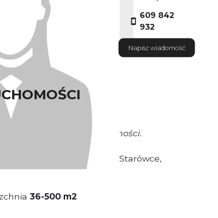
609 842
932
Napisz wiadomość
UCHOMOŚCI
okrywa Właściciel nieruchomości.
ytuowany na wrocławskiej Starówce,
zchnia
36
-500
m2