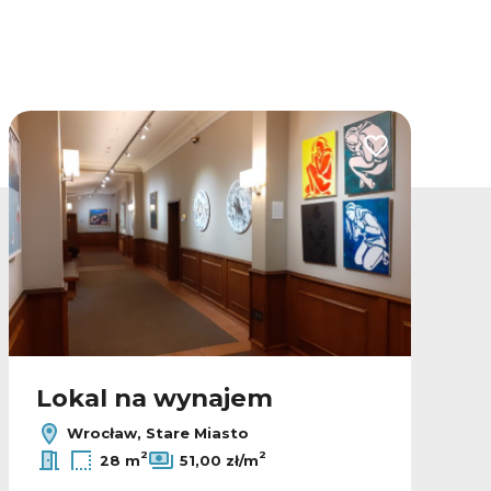
lubionych
Dodaj do ulubio
Lokal na wynajem
Wrocław, Stare Miasto
2
2
28 m
51,00 zł/m