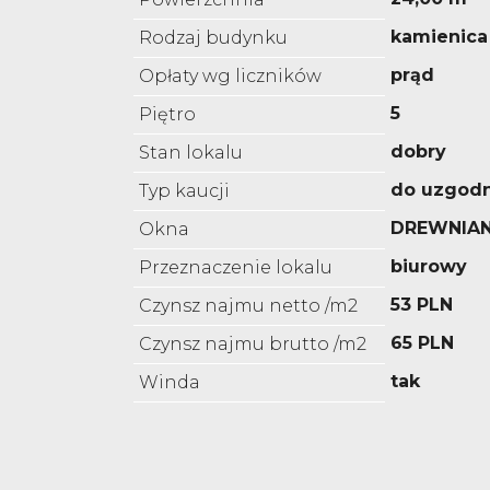
kamienica
Rodzaj budynku
prąd
Opłaty wg liczników
5
Piętro
dobry
Stan lokalu
do uzgodn
Typ kaucji
DREWNIAN
Okna
biurowy
Przeznaczenie lokalu
53 PLN
Czynsz najmu netto /m2
65 PLN
Czynsz najmu brutto /m2
tak
Winda