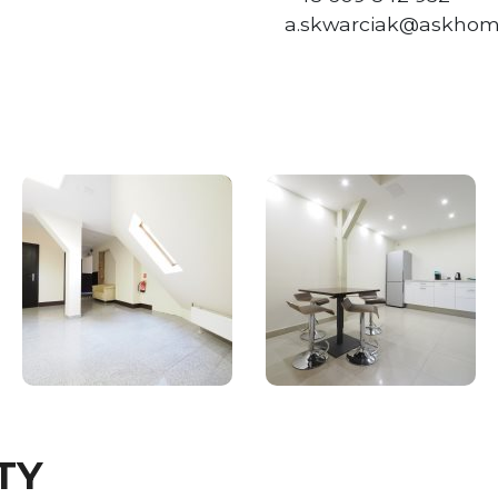
a.skwarciak@askhom
TY