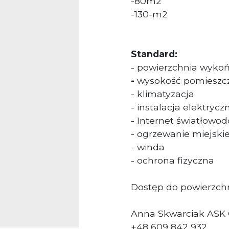
-80m2
-130-m2
Standard:
- powierzchnia wyko
-
wysokość pomieszc
- klimatyzacja
- instalacja elektryc
- Internet światłowo
- ogrzewanie miejski
- winda
- ochrona fizyczna
Dostęp do powierzchn
Anna Skwarciak ASK
+48 609 842 932