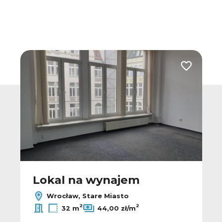
 do ulubionych
Dodaj do u
Lokal na wynajem
Wrocław, Stare Miasto
2
2
32 m
44,00 zł/m