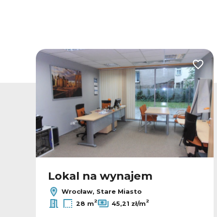
odaj do ulubionych
Dodaj
Lokal na wynajem
Wrocław, Stare Miasto
2
2
28 m
45,21 zł/m