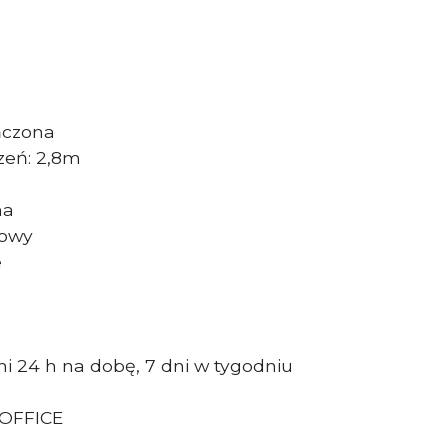
ńczona
zeń: 2,8m
zna
dowy
e
i 24 h na dobę, 7 dni w tygodniu
 OFFICE