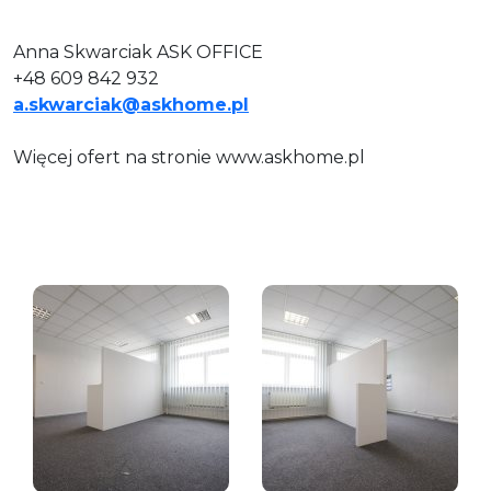
Anna Skwarciak ASK OFFICE
+48 609 842 932
a.skwarciak@askhome.pl
Więcej ofert na stronie www.askhome.pl