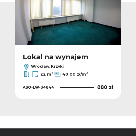
Lokal na wynajem
L
Wrocław, Krzyki
2
2
22 m
40,00 zł/m
0 zł
880 zł
ASO-LW-34844
AS