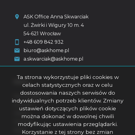
ASK Office Anna Skwarciak
ul. Żwirki i Wigury 10 m. 4
54-621 Wrocław
+48 609 842 932
biuro@askhome.pl
a.skwarciak@askhome.pl
Ta strona wykorzystuje pliki cookies w
Menu
celach statystycznych oraz w celu
dostosowania naszych serwisów do
Strona główna
indywidualnych potrzeb klientów. Zmiany
O firmie
ustawień dotyczących plików cookie
Oferty
można dokonać w dowolnej chwili
Kontakt
modyfikując ustawienia przeglądarki.
Rodo
Korzystanie z tej strony bez zmian