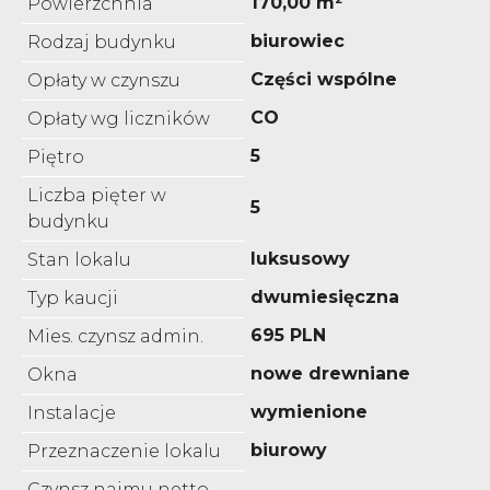
170,00 m²
Powierzchnia
biurowiec
Rodzaj budynku
Części wspólne
Opłaty w czynszu
CO
Opłaty wg liczników
5
Piętro
Liczba pięter w
5
budynku
luksusowy
Stan lokalu
dwumiesięczna
Typ kaucji
695 PLN
Mies. czynsz admin.
nowe drewniane
Okna
wymienione
Instalacje
biurowy
Przeznaczenie lokalu
Czynsz najmu netto