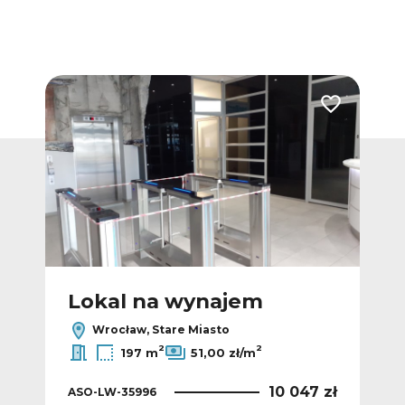
Dodaj do ulubionych
Dodaj do ulub
Lokal na wynajem
L
Wrocław, Stare Miasto
2
2
197 m
51,00 zł/m
0 zł
10 047 zł
ASO-LW-35996
AS