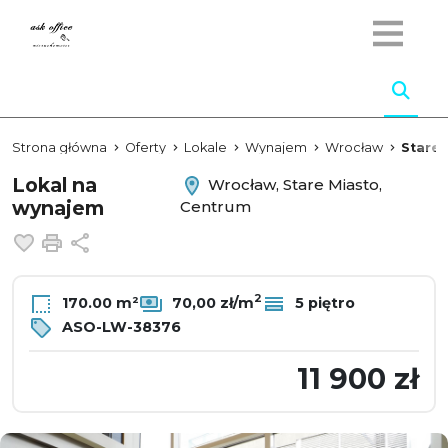
Strona główna
Oferty
Lokale
Wynajem
Wrocław
Stare 
Lokal na
Wrocław, Stare Miasto,
wynajem
Centrum
Dodaj do ulubionych
Drukuj
Udostępnij
2
170.00 m²
70,00 zł/m
5 piętro
ASO-LW-38376
11 900 zł