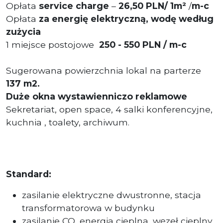
Opłata
service charge
–
26,50 PLN/ 1m²
/
m-c
Opłata
za energię elektryczną, wodę według
zużycia
1 miejsce postojowe
250 - 550 PLN / m-c
Sugerowana powierzchnia lokal na parterze
137
m2.
Duże okna wystawienniczo reklamowe
Sekretariat, open space, 4 salki konferencyjne,
kuchnia , toalety, archiwum.
Standard:
zasilanie elektryczne dwustronne, stacja
transformatorowa w budynku
zasilanie CO, energia cieplna, węzeł cieplny