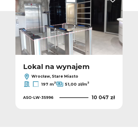
Dodaj do ulubionych
Dodaj do ulub
Lokal na wynajem
L
Wrocław, Stare Miasto
2
2
197 m
51,00 zł/m
0 zł
10 047 zł
ASO-LW-35996
AS