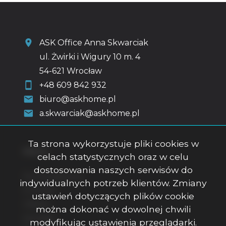
ASK Office Anna Skwarciak
ul. Żwirki i Wigury 10 m. 4
54-621 Wrocław
+48 609 842 932
biuro@askhome.pl
a.skwarciak@askhome.pl
Ta strona wykorzystuje pliki cookies w
Menu
celach statystycznych oraz w celu
dostosowania naszych serwisów do
Strona główna
indywidualnych potrzeb klientów. Zmiany
O firmie
ustawień dotyczących plików cookie
Oferty
można dokonać w dowolnej chwili
Kontakt
modyfikując ustawienia przeglądarki.