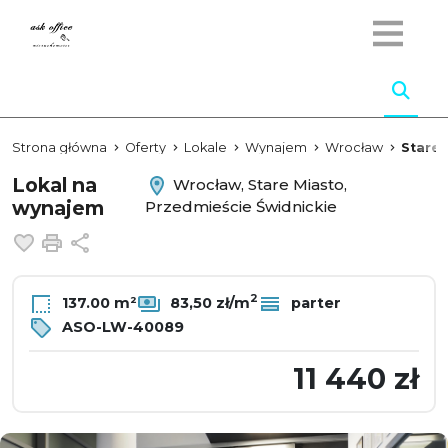
Strona główna
Oferty
Lokale
Wynajem
Wrocław
Stare 
Lokal na
Wrocław, Stare Miasto,
wynajem
Przedmieście Świdnickie
Dodaj do ulubionych
Drukuj
Udostępnij
2
137.00 m²
83,50 zł/m
parter
ASO-LW-40089
11 440 zł