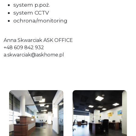
system p.poż.
system CCTV
ochrona/monitoring
Anna Skwarciak ASK OFFICE
+48 609 842 932
a.skwarciak@askhome.pl