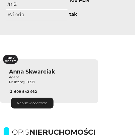
102 PLN
/m2
tak
Winda
1087
OFERT
Anna Skwarciak
Agent
Nr licencji: 16519
609 842 932
Napisz wiadomość
OPIS
NIERUCHOMOŚCI