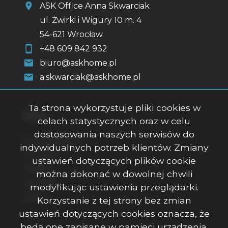
ASK Office Anna Skwarciak
ul. Żwirki i Wigury 10 m. 4
54-621 Wrocław
+48 609 842 932
biuro@askhome.pl
a.skwarciak@askhome.pl
Ta strona wykorzystuje pliki cookies w
Menu
celach statystycznych oraz w celu
dostosowania naszych serwisów do
Strona główna
indywidualnych potrzeb klientów. Zmiany
O firmie
ustawień dotyczących plików cookie
Oferty
można dokonać w dowolnej chwili
Kontakt
modyfikując ustawienia przeglądarki.
Rodo
Korzystanie z tej strony bez zmian
ustawień dotyczących cookies oznacza, że
będą one zapisane w pamięci urządzenia.