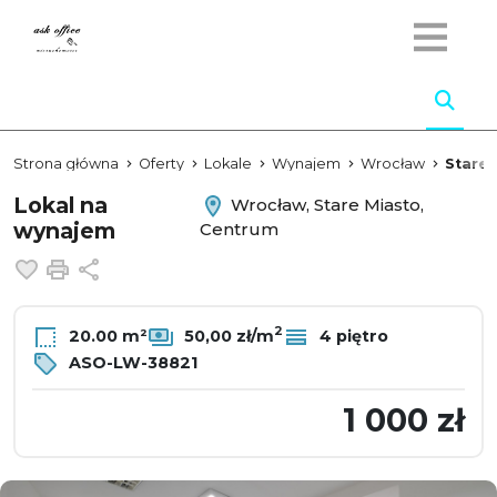
Strona główna
Oferty
Lokale
Wynajem
Wrocław
Stare 
Lokal na
Wrocław, Stare Miasto,
wynajem
Centrum
Dodaj do ulubionych
Drukuj
Udostępnij
2
20.00 m²
50,00 zł/m
4 piętro
ASO-LW-38821
1 000 zł