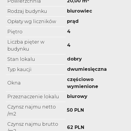
20,00 m²
Powierzchnia
biurowiec
Rodzaj budynku
prąd
Opłaty wg liczników
4
Piętro
Liczba pięter w
4
budynku
dobry
Stan lokalu
dwumiesięczna
Typ kaucji
częściowo
Okna
wymienione
biurowy
Przeznaczenie lokalu
Czynsz najmu netto
50 PLN
/m2
Czynsz najmu brutto
62 PLN