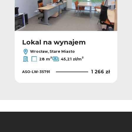
Lokal na wynajem
L
Wrocław, Stare Miasto
2
2
28 m
45,21 zł/m
2 zł
1 266 zł
ASO-LW-35791
ASO