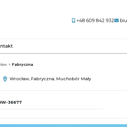
+48 609 842 932
bi
ntakt
favorite
ław
Fabryczna
m
Wrocław, Fabryczna, Muchobór Mały
HW-36677