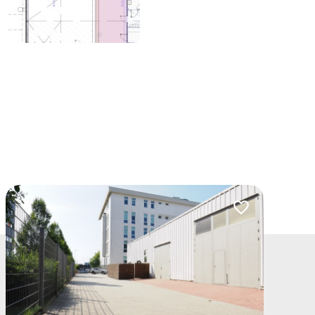
lubionych
Dodaj do ulubio