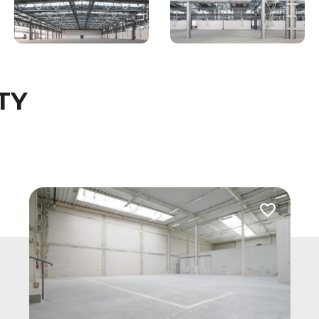
TY
 do ulubionych
Dodaj do u