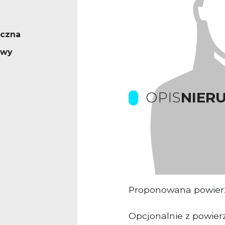
ęczna
owy
OPIS
NIER
Prowizje pokrywa Wła
Hala produkcyjno-m
Proponowana powier
Opcjonalnie z powier