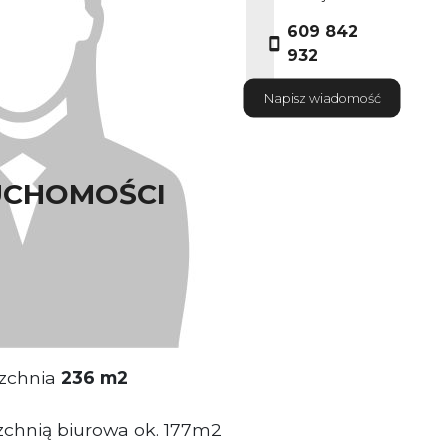
609 842
932
Napisz wiadomość
UCHOMOŚCI
ściciel nieruchomosci
agazynowa
zchnia
236
m2
zchnią biurowa ok. 177m2