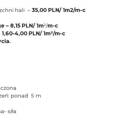
zchni hali –
35,00 PLN/ 1m2/m-c
ge
–
8,15 PLN/ 1m
²/
m-c
1,60-4,00
PLN/ 1m
²/
m-c
cia.
ńczona
zeń: ponad
5 m
a- siła