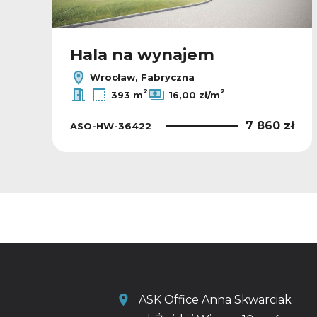
Hala na wynajem
Wrocław, Fabryczna
2
2
393 m
16,00 zł/m
ł
7 860 zł
ASO-HW-36422
ASK Office Anna Skwarciak