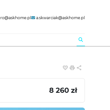
uro@askhome.pl
a.skwarciak@askhome.pl
Dodaj do ulubiony
Drukuj
Udostępnij
8 260 zł