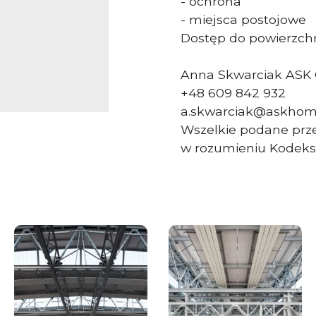
- ochrona
- miejsca postojowe
Dostęp do powierzchn
Anna Skwarciak ASK
+48 609 842 932
a.skwarciak@askhom
Wszelkie podane prze
w rozumieniu Kodeks