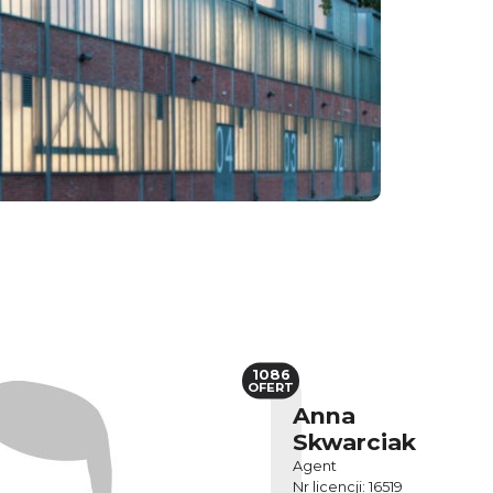
1086
OFERT
Anna
Skwarciak
Agent
Nr licencji: 16519