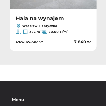
Hala na wynajem
Wrocław, Fabryczna
2
2
392 m
20,00 zł/m
7 840 zł
ASO-HW-36637
Menu