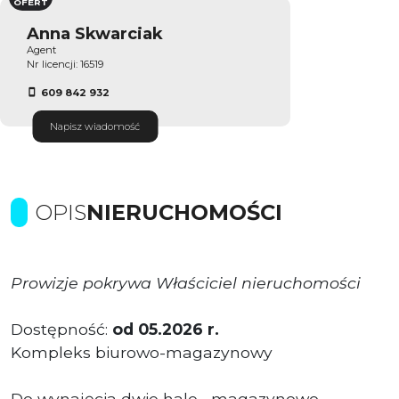
OFERT
Anna Skwarciak
Agent
Nr licencji: 16519
609 842 932
Napisz wiadomość
OPIS
NIERUCHOMOŚCI
Prowizje pokrywa Właściciel nieruchomości
Dostępność:
od
05.2026 r.
Kompleks biurowo-magazynowy
Do wynajęcia dwie hale magazynowo-