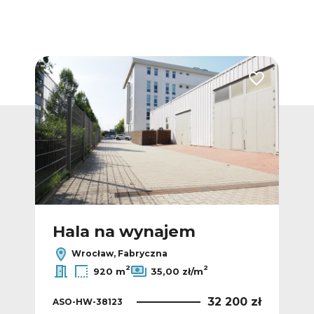
Dodaj do ulubionych
Dodaj do ulub
Hala na wynajem
H
Wrocław, Fabryczna
2
2
920 m
35,00 zł/m
 zł
32 200 zł
ASO-HW-38123
AS