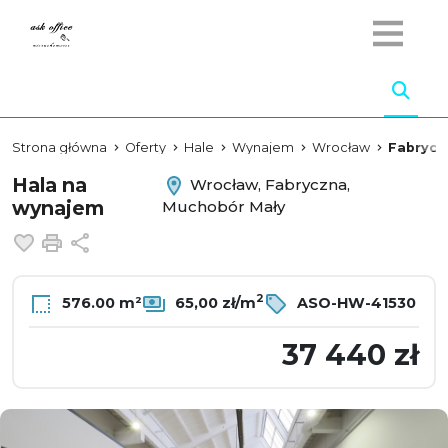
Strona główna
Oferty
Hale
Wynajem
Wrocław
Fabrycz
Hala na
Wrocław, Fabryczna,
wynajem
Muchobór Mały
Dodaj do ulubionych
Drukuj
Udostępnij
2
576.00 m²
65,00 zł/m
ASO-HW-41530
37 440 zł