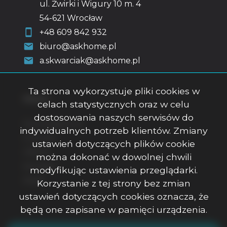
ul. Żwirki i Wigury 10 m. 4
54-621 Wrocław
+48 609 842 932
biuro@askhome.pl
a.skwarciak@askhome.pl
Ta strona wykorzystuje pliki cookies w
Menu
celach statystycznych oraz w celu
dostosowania naszych serwisów do
Strona główna
indywidualnych potrzeb klientów. Zmiany
O firmie
ustawień dotyczących plików cookie
Oferty
można dokonać w dowolnej chwili
Kontakt
modyfikując ustawienia przeglądarki.
Rodo
Korzystanie z tej strony bez zmian
ustawień dotyczących cookies oznacza, że
będą one zapisane w pamięci urządzenia.