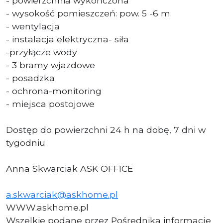
- powierzchnia wykończona
- wysokość pomieszczeń: pow. 5 -6 m
- wentylacja
- instalacja elektryczna- siła
-przyłącze wody
- 3 bramy wjazdowe
- posadzka
- ochrona-monitoring
- miejsca postojowe
Dostęp do powierzchni 24 h na dobę, 7 dni w
tygodniu
Anna Skwarciak ASK OFFICE
a.skwarciak@askhome.pl
WWW.askhome.pl
Wszelkie podane przez Pośrednika informacje