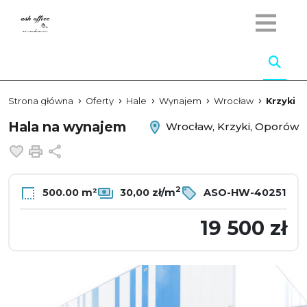
Strona główna
Oferty
Hale
Wynajem
Wrocław
Krzyki
Hala na wynajem
Wrocław, Krzyki, Oporów
Dodaj do ulubionych
Drukuj
Udostępnij
2
500.00 m²
30,00 zł/m
ASO-HW-40251
19 500 zł