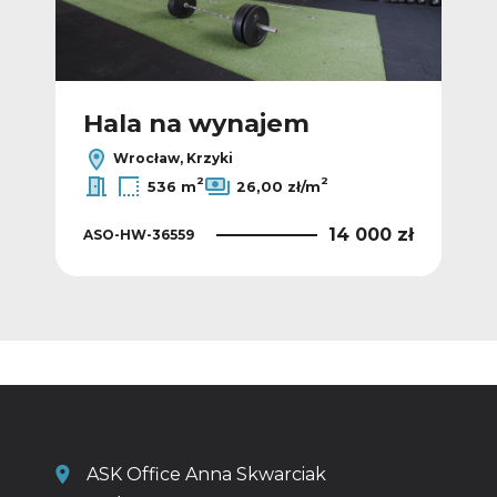
Hala na wynajem
H
Wrocław, Krzyki
2
2
536 m
26,00 zł/m
 zł
14 000 zł
ASO-HW-36559
AS
ASK Office Anna Skwarciak