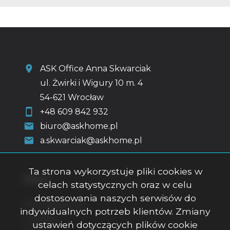
ASK Office Anna Skwarciak
ul. Żwirki i Wigury 10 m. 4
54-621 Wrocław
+48 609 842 932
biuro@askhome.pl
a.skwarciak@askhome.pl
Ta strona wykorzystuje pliki cookies w
Menu
celach statystycznych oraz w celu
dostosowania naszych serwisów do
Strona główna
indywidualnych potrzeb klientów. Zmiany
O firmie
ustawień dotyczących plików cookie