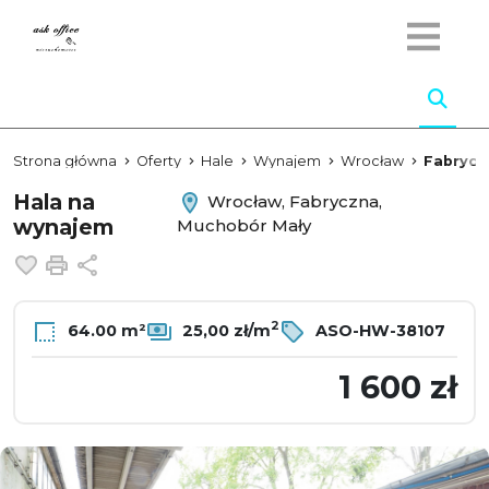
Strona główna
Oferty
Hale
Wynajem
Wrocław
Fabrycz
Hala na
Wrocław, Fabryczna,
wynajem
Muchobór Mały
Dodaj do ulubionych
Drukuj
Udostępnij
2
64.00 m²
25,00 zł/m
ASO-HW-38107
1 600 zł