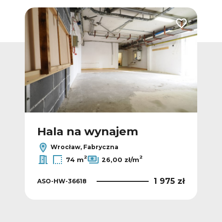
Dodaj do ulubionych
Dodaj do ulub
Hala na wynajem
H
Wrocław, Fabryczna
2
2
74 m
26,00 zł/m
0 zł
1 975 zł
ASO-HW-36618
AS